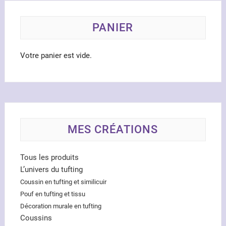
choisies
sur
la
PANIER
page
du
Votre panier est vide.
produit
MES CRÉATIONS
Tous les produits
L’univers du tufting
Coussin en tufting et similicuir
Pouf en tufting et tissu
Décoration murale en tufting
Coussins