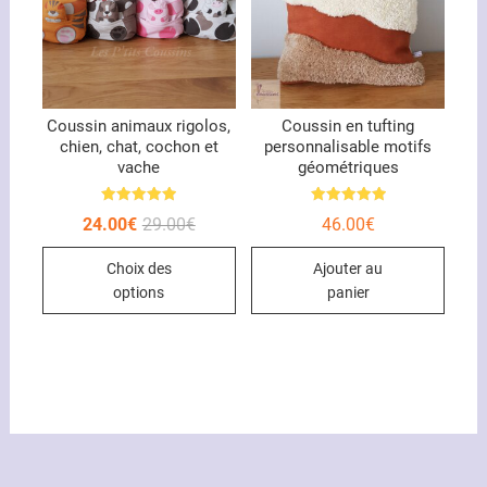
sur
la
page
du
Coussin animaux rigolos,
Coussin en tufting
produit
chien, chat, cochon et
personnalisable motifs
vache
géométriques
Note
Note
Le
Le
24.00
€
29.00
€
46.00
€
5.00
5.00
prix
prix
sur 5
sur 5
Ce
initial
actuel
Choix des
Ajouter au
était :
est :
produit
29.00€.
24.00€.
options
panier
a
plusieurs
variations.
Les
options
peuvent
être