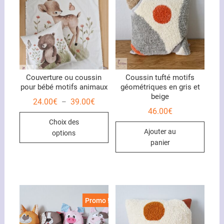
Couverture ou coussin
Coussin tufté motifs
pour bébé motifs animaux
géométriques en gris et
beige
Plage
24.00
€
39.00
€
–
de
46.00
€
Ce
prix :
Choix des
24.00€
produit
à
Ajouter au
options
39.00€
a
panier
plusieurs
variations.
Les
options
peuvent
Promo !
être
choisies