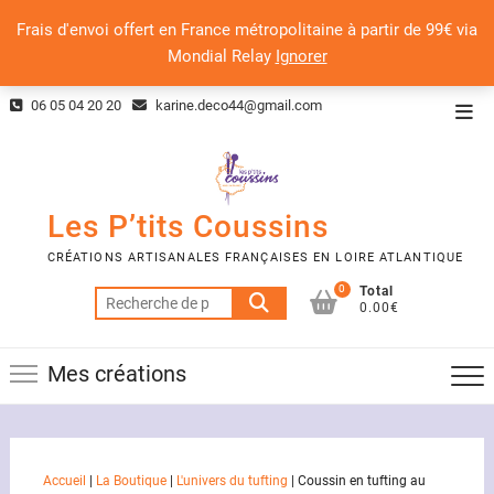
Frais d'envoi offert en France métropolitaine à partir de 99€ via
Mondial Relay
Ignorer
Skip
06 05 04 20 20
karine.deco44@gmail.com
Top
to
Men
content
Les P’tits Coussins
CRÉATIONS ARTISANALES FRANÇAISES EN LOIRE ATLANTIQUE
0
Total
Recherche
0.00€
pour :
Mes créations
Accueil
|
La Boutique
|
L'univers du tufting
|
Coussin en tufting au