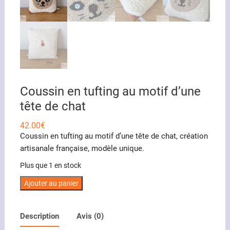
Coussin en tufting au motif d’une
tête de chat
42.00
€
Coussin en tufting au motif d’une tête de chat, création
artisanale française, modèle unique.
Plus que 1 en stock
quantité
Ajouter au panier
de
Coussin
Description
Avis (0)
en