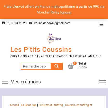
Frais d'envoi offert en France métropolitaine à partir de 99€ via
Mondial Relay
Ignorer
Skip
06 05 04 20 20
karine.deco44@gmail.com
Top
to
Men
content
Les P’tits Coussins
CRÉATIONS ARTISANALES FRANÇAISES EN LOIRE ATLANTIQUE
0
Total
Recherche
0.00€
pour :
Mes créations
Accueil
|
La Boutique
|
L'univers du tufting
|
Coussin en tufting et