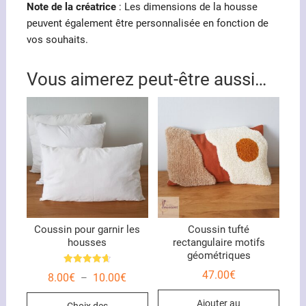
Note de la créatrice
: Les dimensions de la housse
peuvent également être personnalisée en fonction de
vos souhaits.
Vous aimerez peut-être aussi…
Coussin pour garnir les
Coussin tufté
housses
rectangulaire motifs
géométriques
Note
47.00
€
Plage
8.00
€
10.00
€
–
4.67
de
sur 5
Ce
prix :
Ajouter au
Choix des