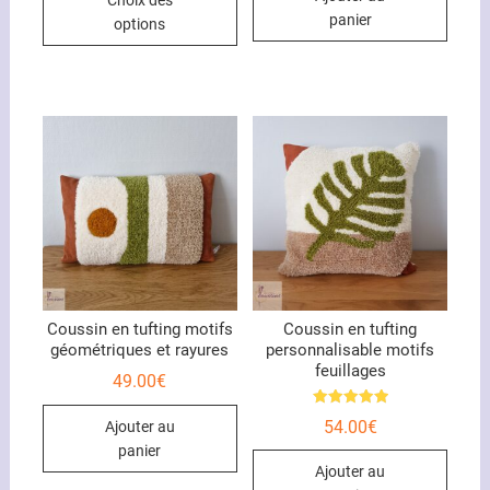
8.00€
produit
à
panier
options
10.00€
a
plusieurs
variations.
Les
options
peuvent
être
choisies
sur
la
page
du
Coussin en tufting motifs
Coussin en tufting
géométriques et rayures
personnalisable motifs
produit
feuillages
49.00
€
Note
54.00
€
Ajouter au
5.00
sur 5
panier
Ajouter au