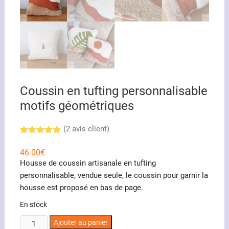
Coussin en tufting personnalisable
motifs géométriques
(
2
avis client)
Noté
2
5.00
sur 5
46.00
€
basé sur
Housse de coussin artisanale en tufting
notations
client
personnalisable, vendue seule, le coussin pour garnir la
housse est proposé en bas de page.
En stock
quantité
Ajouter au panier