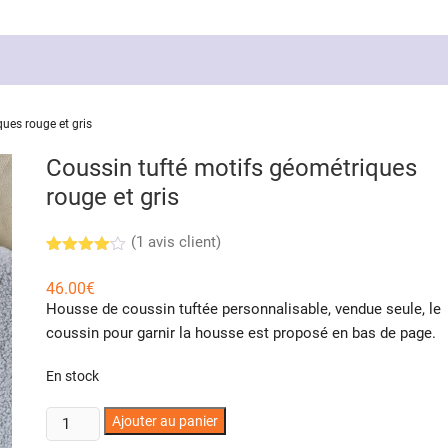
ues rouge et gris
Coussin tufté motifs géométriques
rouge et gris
(
1
avis client)
Noté
1
4.00
46.00
€
sur 5
Housse de coussin tuftée personnalisable, vendue seule, le
basé
sur
coussin pour garnir la housse est proposé en bas de page.
notation
client
En stock
quantité
Ajouter au panier
de