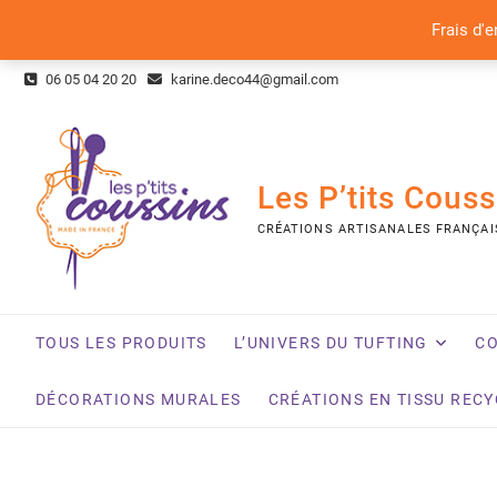
Frais d'e
Skip
06 05 04 20 20
karine.deco44@gmail.com
to
content
Les P’tits Couss
CRÉATIONS ARTISANALES FRANÇAI
TOUS LES PRODUITS
L’UNIVERS DU TUFTING
CO
DÉCORATIONS MURALES
CRÉATIONS EN TISSU REC