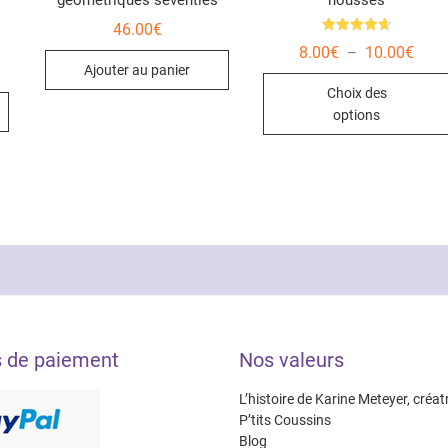
géométriques seventies
housses
46.00
€
Note
Plag
8.00
€
10.00
€
–
4.67
de
sur 5
Ajouter au panier
prix :
Choix des
8.00
à
options
10.0
s de paiement
Nos valeurs
L’histoire de Karine Meteyer, créat
P’tits Coussins
Blog