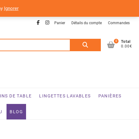
ay
Ignorer
Facebook
Instagram
Panier
Détails du compte
Commandes
0
Recherche
Total
0.00€
pour :
INS DE TABLE
LINGETTES LAVABLES
PANIÈRES
U
BLOG