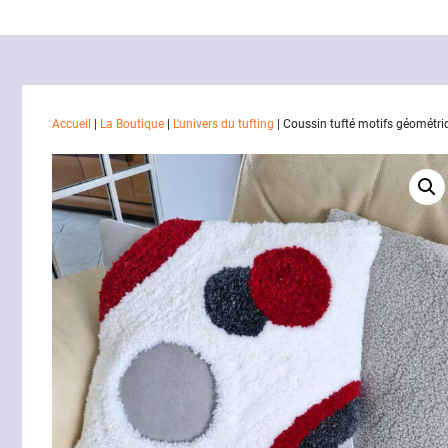
Accueil
|
La Boutique
|
L'univers du tufting
|
Coussin tufté motifs géométriq