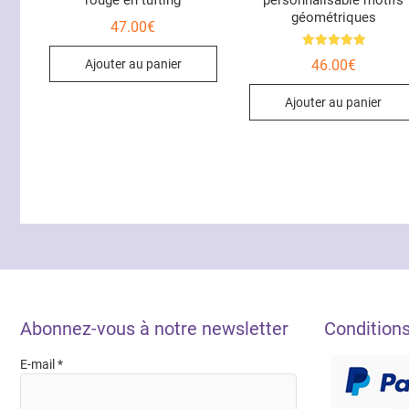
rouge en tufting
personnalisable motifs
géométriques
47.00
€
Note
46.00
€
Ajouter au panier
5.00
sur 5
Ajouter au panier
Abonnez-vous à notre newsletter
Condition
E-mail
*