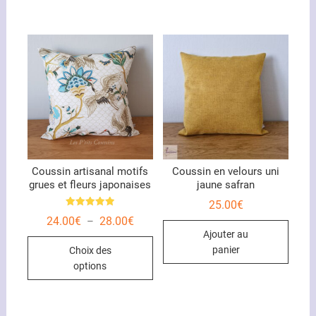
variations.
variat
Les
Les
options
optio
peuvent
peuve
être
être
choisies
chois
sur
sur
la
la
page
page
du
du
produit
Coussin artisanal motifs
Coussin en velours uni
grues et fleurs japonaises
jaune safran
produ
25.00
€
Note
Plage
24.00
€
28.00
€
–
5.00
de
sur 5
Ajouter au
Ce
prix :
panier
Choix des
24.00€
produit
à
options
28.00€
a
plusieurs
variations.