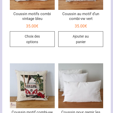
Coussin motifs combi
Coussin au motif d’un
vintage bleu
combi-vw vert
35.00
€
35.00
€
Ce
Choix des
Ajouter au
produit
options
panier
a
plusieurs
variations.
Les
options
peuvent
être
choisies
sur
la
page
du
Coussin motif combi-vw
Coussin pour garnir les