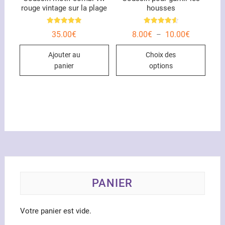
rouge vintage sur la plage
housses
produit
Note
Note
Plage
35.00
€
8.00
€
10.00
€
–
5.00
4.67
de
sur 5
sur 5
Ce
prix :
Ajouter au
Choix des
8.00€
produ
à
panier
options
10.00€
a
plusi
variat
Les
optio
peuve
être
chois
sur
la
PANIER
page
du
Votre panier est vide.
produ