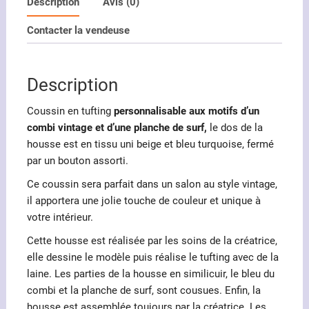
en
Description
Avis (0)
tufting
Contacter la vendeuse
motifs
combi
et
Description
planche
de
Coussin en tufting
personnalisable aux motifs d’un
surf
combi vintage et d’une planche de surf,
le dos de la
housse est en tissu uni beige et bleu turquoise, fermé
par un bouton assorti.
Ce coussin sera parfait dans un salon au style vintage,
il apportera une jolie touche de couleur et unique à
votre intérieur.
Cette housse est réalisée par les soins de la créatrice,
elle dessine le modèle puis réalise le tufting avec de la
laine. Les parties de la housse en similicuir, le bleu du
combi et la planche de surf, sont cousues. Enfin, la
housse est assemblée toujours par la créatrice. Les