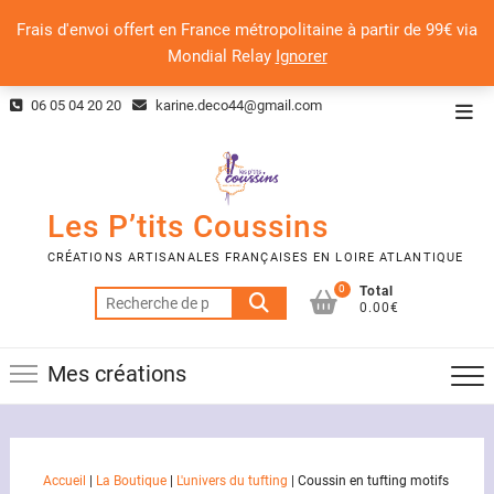
Frais d'envoi offert en France métropolitaine à partir de 99€ via
Mondial Relay
Ignorer
Skip
06 05 04 20 20
karine.deco44@gmail.com
Top
to
Men
content
Les P’tits Coussins
CRÉATIONS ARTISANALES FRANÇAISES EN LOIRE ATLANTIQUE
0
Total
Recherche
0.00€
pour :
Mes créations
Accueil
|
La Boutique
|
L'univers du tufting
|
Coussin en tufting motifs