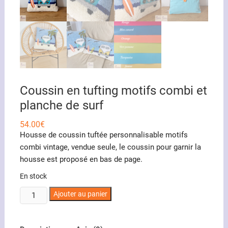
Coussin en tufting motifs combi et
planche de surf
54.00
€
Housse de coussin tuftée personnalisable motifs
combi vintage, vendue seule, le coussin pour garnir la
housse est proposé en bas de page.
En stock
quantité
Ajouter au panier
de
Coussin