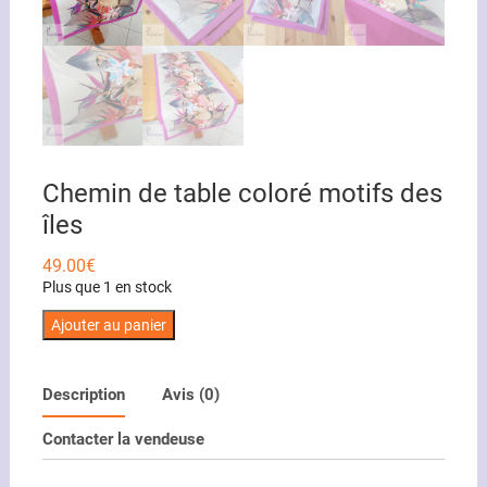
Chemin de table coloré motifs des
îles
49.00
€
Plus que 1 en stock
quantité
Ajouter au panier
de
Chemin
Description
Avis (0)
de
table
Contacter la vendeuse
coloré
motifs