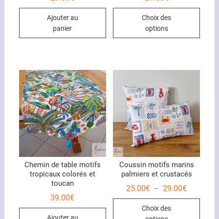
Ce
Ajouter au
Choix des
produ
panier
options
a
plusi
variat
Les
optio
peuve
être
chois
sur
la
page
du
Chemin de table motifs
Coussin motifs marins
tropicaux colorés et
palmiers et crustacés
produ
toucan
Plage
25.00
€
29.00
€
–
de
39.00
€
Ce
prix :
Choix des
25.00€
produ
à
Ajouter au