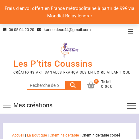
Frais d'envoi offert en France métropolitaine à partir de 99€ via
Mondial Relay
Ignorer
Skip
06 05 04 20 20
karine.deco44@gmail.com
Top
to
Men
content
Les P’tits Coussins
CRÉATIONS ARTISANALES FRANÇAISES EN LOIRE ATLANTIQUE
0
Total
Recherche
0.00€
pour :
Mes créations
Accueil
|
La Boutique
|
Chemins de table
|
Chemin de table coloré