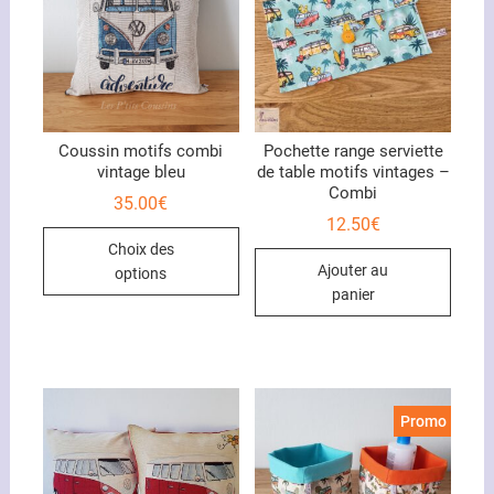
Coussin motifs combi
Pochette range serviette
vintage bleu
de table motifs vintages –
Combi
35.00
€
12.50
€
Ce
Choix des
produit
Ajouter au
options
a
panier
plusieurs
variations.
Les
options
peuvent
Promo !
être
choisies