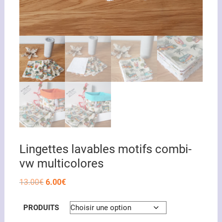
Lingettes lavables motifs combi-
vw multicolores
Le
Le
13.00
€
6.00
€
prix
prix
initial
actuel
était :
est :
PRODUITS
13.00€.
6.00€.