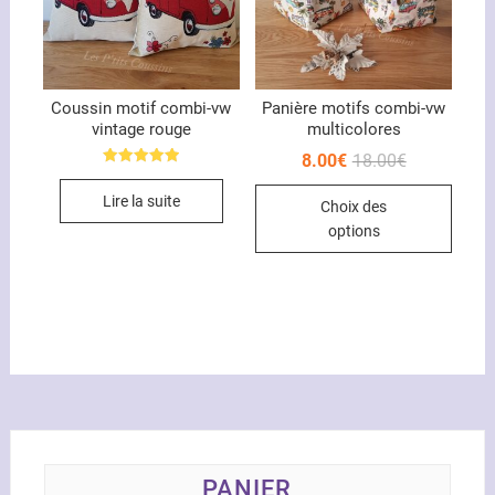
sur
la
page
du
Coussin motif combi-vw
Panière motifs combi-vw
produit
vintage rouge
multicolores
Le
Le
8.00
€
18.00
€
prix
prix
Note
Ce
5.00
initial
actuel
Lire la suite
sur 5
Choix des
était :
est :
produ
18.00€.
8.00€.
options
a
plusi
variat
Les
optio
peuve
être
chois
sur
la
PANIER