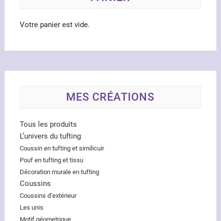
page
du
Votre panier est vide.
produ
MES CRÉATIONS
Tous les produits
L’univers du tufting
Coussin en tufting et similicuir
Pouf en tufting et tissu
Décoration murale en tufting
Coussins
Coussins d’extérieur
Les unis
Motif géometrique