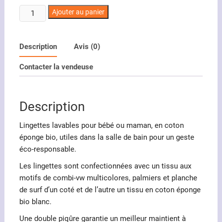
quantité
Ajouter au panier
de
Lingettes
lavables
Description
Avis (0)
motifs
Contacter la vendeuse
combi-
vw
multicolores
Description
Lingettes lavables pour bébé ou maman, en coton
éponge bio, utiles dans la salle de bain pour un geste
éco-responsable.
Les lingettes sont confectionnées avec un tissu aux
motifs de combi-vw multicolores, palmiers et planche
de surf d’un coté et de l’autre un tissu en coton éponge
bio blanc.
Une double piqûre garantie un meilleur maintient à