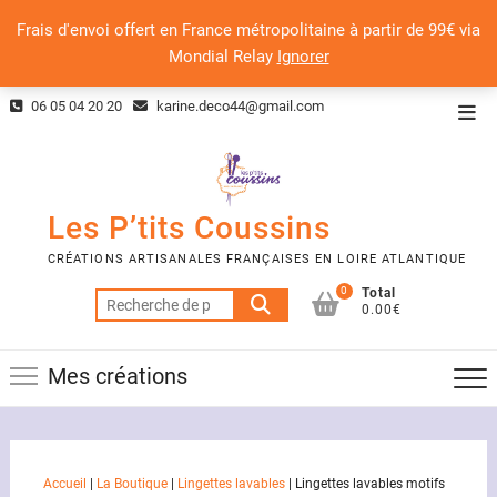
Frais d'envoi offert en France métropolitaine à partir de 99€ via
Mondial Relay
Ignorer
Skip
06 05 04 20 20
karine.deco44@gmail.com
Top
to
Men
content
Les P’tits Coussins
CRÉATIONS ARTISANALES FRANÇAISES EN LOIRE ATLANTIQUE
0
Total
Recherche
0.00€
pour :
Mes créations
Accueil
|
La Boutique
|
Lingettes lavables
|
Lingettes lavables motifs