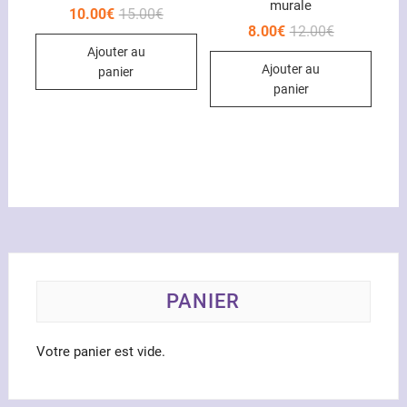
murale
Le
Le
10.00
€
15.00
€
prix
prix
Le
Le
8.00
€
12.00
€
initial
actuel
prix
prix
Ajouter au
était :
est :
initial
actuel
15.00€.
10.00€.
Ajouter au
était :
est :
panier
12.00€.
8.00€.
panier
PANIER
Votre panier est vide.