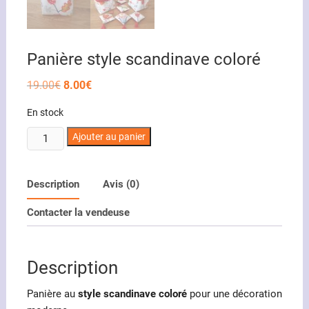
Panière style scandinave coloré
Le
Le
19.00
€
8.00
€
prix
prix
initial
actuel
En stock
était :
est :
19.00€.
8.00€.
quantité
Ajouter au panier
de
Panière
style
Description
Avis (0)
scandinave
Contacter la vendeuse
coloré
Description
Panière au
style scandinave coloré
pour une décoration