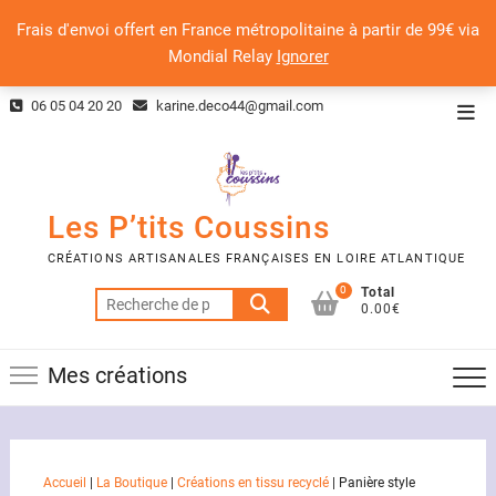
Frais d'envoi offert en France métropolitaine à partir de 99€ via
Mondial Relay
Ignorer
Skip
06 05 04 20 20
karine.deco44@gmail.com
Top
to
Men
content
Les P’tits Coussins
CRÉATIONS ARTISANALES FRANÇAISES EN LOIRE ATLANTIQUE
0
Total
Recherche
0.00€
pour :
Mes créations
Accueil
|
La Boutique
|
Créations en tissu recyclé
|
Panière style