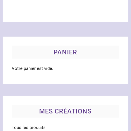
Les
optio
peuve
être
chois
sur
la
page
PANIER
du
produ
Votre panier est vide.
MES CRÉATIONS
Tous les produits