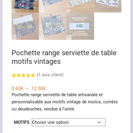
Pochette range serviette de table
motifs vintages
(
1
avis client)
Noté
1
5.00
sur 5
Plage
0.60
€
12.50
€
–
basé sur
de
Pochette range serviette de table artisanale et
notation
prix :
client
0.60€
personnalisable aux motifs vintage de motos, combis
à
ou deudeuches, vendue à l’unité.
12.50€
MOTIFS