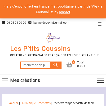
Frais d'envoi offert en France métropolitaine à partir de 99€ via
Mondial Relay
Ignorer
Skip
06 05 04 20 20
karine.deco44@gmail.com
Top
to
Men
content
Les P’tits Coussins
CRÉATIONS ARTISANALES FRANÇAISES EN LOIRE ATLANTIQUE
0
Total
Recherche
0.00€
pour :
Mes créations
Accueil
|
La Boutique
|
Pochettes
|
Pochette range serviette de table