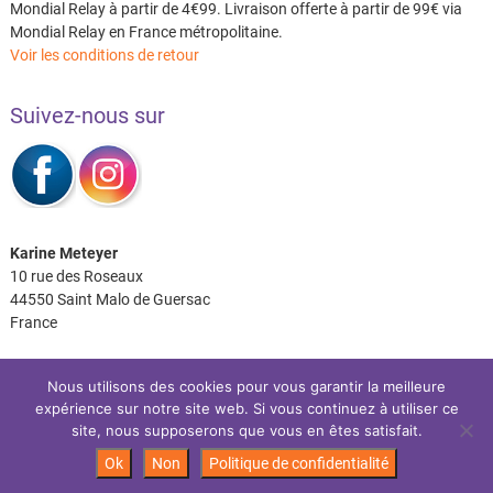
Mondial Relay à partir de 4€99. Livraison offerte à partir de 99€ via
Mondial Relay en France métropolitaine.
Voir les conditions de retour
Suivez-nous sur
Karine Meteyer
10 rue des Roseaux
44550 Saint Malo de Guersac
France
Nous utilisons des cookies pour vous garantir la meilleure
expérience sur notre site web. Si vous continuez à utiliser ce
Facebook
Instagram
site, nous supposerons que vous en êtes satisfait.
Ok
Non
Politique de confidentialité
Les P’tits Coussins
| Site réalisé par:
IDéales
| © 2026