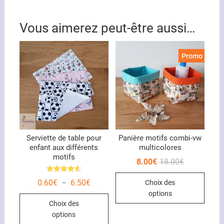
Vous aimerez peut-être aussi…
Promo !
Serviette de table pour
Panière motifs combi-vw
enfant aux différents
multicolores
motifs
Le
Le
8.00
€
18.00
€
prix
prix
Ce
initial
actuel
Note
Plage
0.60
€
6.50
€
Choix des
–
était :
est :
4.60
produ
de
18.00€.
8.00€.
sur 5
options
Ce
prix :
a
Choix des
0.60€
produit
plusi
à
options
6.50€
a
variat