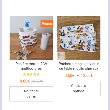
plusieurs
Les
variations.
optio
Les
peuve
options
être
Promo !
peuvent
chois
être
sur
choisies
la
sur
page
la
du
page
produ
du
Panière motifs 2CV
Pochette range serviette
multicolores
de table motifs chevaux
produit
Plage
0.60
€
12.50
€
–
de
Note
Le
Le
8.00
€
18.00
€
Ce
5.00
prix :
prix
prix
sur 5
Choix des
0.60€
produ
initial
actuel
à
options
Ajouter au
était :
est :
12.50€
a
18.00€.
8.00€.
panier
plusi
variat