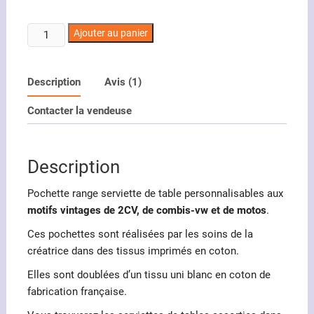
quantité
Ajouter au panier
de
Pochette
range
Description
Avis (1)
serviette
Contacter la vendeuse
de
table
motifs
Description
vintages
Pochette range serviette de table personnalisables aux
motifs vintages de 2CV, de combis-vw et de motos
.
Ces pochettes sont réalisées par les soins de la
créatrice dans des tissus imprimés en coton.
Elles sont doublées d’un tissu uni blanc en coton de
fabrication française.