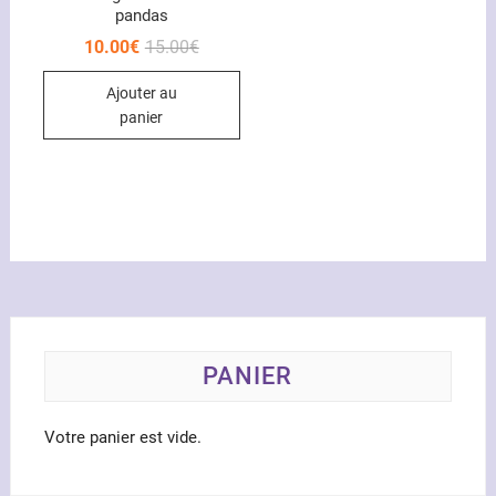
pandas
Le
Le
10.00
€
15.00
€
prix
prix
initial
actuel
Ajouter au
était :
est :
15.00€.
10.00€.
panier
PANIER
Votre panier est vide.