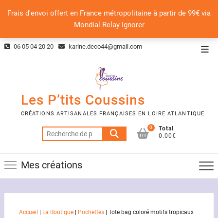
Frais d'envoi offert en France métropolitaine à partir de 99€ via
Mondial Relay
Ignorer
Skip
06 05 04 20 20
karine.deco44@gmail.com
Top
to
Men
content
Les P’tits Coussins
CRÉATIONS ARTISANALES FRANÇAISES EN LOIRE ATLANTIQUE
0
Total
Recherche
0.00€
pour :
Mes créations
Accueil
|
La Boutique
|
Pochettes
|
Tote bag coloré motifs tropicaux