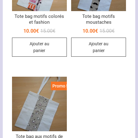
Tote bag motifs colorés
Tote bag motifs
et fashion
moustaches
Le
Le
Le
Le
10.00
€
15.00
€
10.00
€
15.00
€
prix
prix
prix
prix
initial
actuel
initial
actuel
Ajouter au
Ajouter au
était :
est :
était :
est :
15.00€.
10.00€.
15.00€.
10.00€.
panier
panier
Promo !
Tote bag aux motifs de