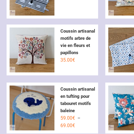
de
prix :
0.60€
à
Coussin artisanal
12.50€
motifs arbre de
vie en fleurs et
papillons
35.00
€
Coussin artisanal
en tufting pour
tabouret motifs
baleine
59.00
€
–
Plage
69.00
€
de