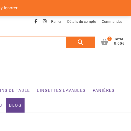
ay
Ignorer
Facebook
Instagram
Panier
Détails du compte
Commandes
0
Recherche
Total
0.00€
pour :
INS DE TABLE
LINGETTES LAVABLES
PANIÈRES
U
BLOG