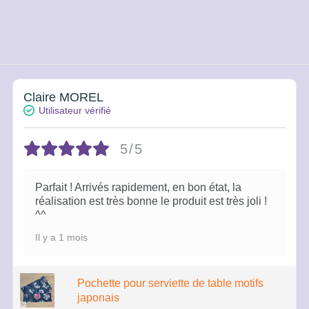
29.00€
à
38.00€
Claire MOREL
Utilisateur vérifié
5/5
Parfait ! Arrivés rapidement, en bon état, la
réalisation est très bonne le produit est très joli !
^^
Il y a 1 mois
Pochette pour serviette de table motifs
japonais