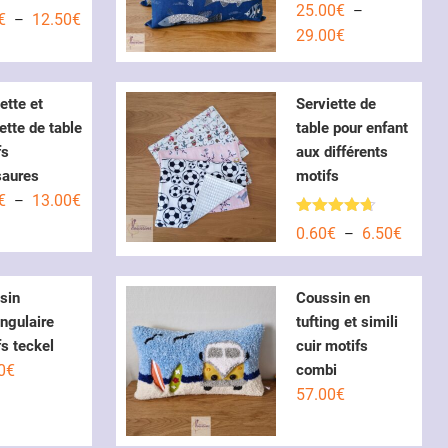
25.00
€
–
e
5.00
Plage
€
12.50
€
–
 5
Plage
29.00
€
de
de
prix :
prix :
0.60€
ette et
Serviette de
25.00€
à
ette de table
table pour enfant
à
12.50€
fs
aux différents
29.00€
saures
motifs
Plage
€
13.00
€
–
de
Note
4.60
Plage
0.60
€
6.50
€
–
sur 5
prix :
de
0.60€
prix :
à
sin
Coussin en
0.60€
13.00€
ngulaire
tufting et simili
à
s teckel
cuir motifs
6.50€
0
€
combi
57.00
€