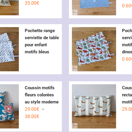
35.00
€
Not
0.60
sur
Pochette range
Poch
serviette de table
servi
pour enfant
moti
motifs bleus
dino
0.60
Coussin motifs
Cous
fleurs colorées
recta
au style moderne
motif
29.00
€
29.0
–
Plage
38.00
€
de
prix :