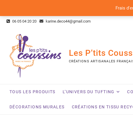
Frais d'e
Skip
06 05 04 20 20
karine.deco44@gmail.com
to
content
Les P’tits Couss
CRÉATIONS ARTISANALES FRANÇAI
TOUS LES PRODUITS
L’UNIVERS DU TUFTING
CO
DÉCORATIONS MURALES
CRÉATIONS EN TISSU REC