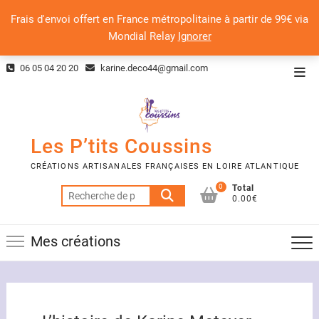
Frais d'envoi offert en France métropolitaine à partir de 99€ via
Mondial Relay
Ignorer
Skip
06 05 04 20 20
karine.deco44@gmail.com
Top
to
Men
content
Les P’tits Coussins
CRÉATIONS ARTISANALES FRANÇAISES EN LOIRE ATLANTIQUE
0
Total
Recherche
0.00€
pour :
Mes créations