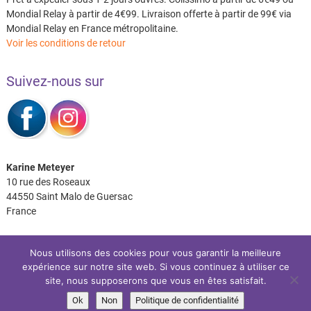
Mondial Relay à partir de 4€99. Livraison offerte à partir de 99€ via
Mondial Relay en France métropolitaine.
Voir les conditions de retour
Suivez-nous sur
Karine Meteyer
10 rue des Roseaux
44550 Saint Malo de Guersac
France
Nous utilisons des cookies pour vous garantir la meilleure
expérience sur notre site web. Si vous continuez à utiliser ce
Facebook
Instagram
site, nous supposerons que vous en êtes satisfait.
Ok
Non
Politique de confidentialité
Les P’tits Coussins
| Site réalisé par:
IDéales
| © 2026