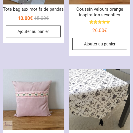
Tote bag aux motifs de pandas
Coussin velours orange
inspiration seventies
Le
Le
10.00
€
15.00
€
prix
prix
Note
26.00
€
5.00
Ajouter au panier
initial
actuel
sur 5
était :
est :
Ajouter au panier
15.00€.
10.00€.