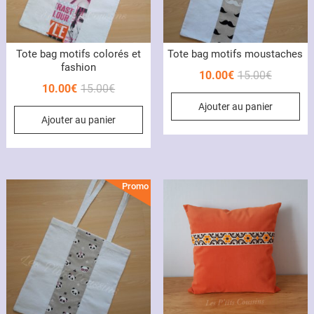
Tote bag motifs colorés et
Tote bag motifs moustaches
fashion
Le
Le
10.00
€
15.00
€
Le
Le
10.00
€
15.00
€
prix
prix
prix
prix
Ajouter au panier
initial
actuel
Ajouter au panier
initial
actuel
était :
est :
était :
est :
15.00€.
10.00€.
15.00€.
10.00€.
Promo !