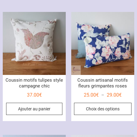
plus
récent
au
plus
ancien
Coussin motifs tulipes style
Coussin artisanal motifs
campagne chic
fleurs grimpantes roses
Plage
37.00
€
25.00
€
29.00
€
–
de
Ce
Ajouter au panier
Choix des options
prix :
pr
25.00€
a
à
pl
29.00€
var