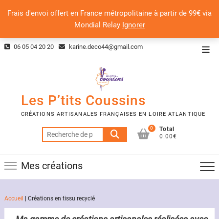
Frais d'envoi offert en France métropolitaine à partir de 99€ via
Mondial Relay
Ignorer
Skip
06 05 04 20 20
karine.deco44@gmail.com
Top
to
Men
content
Les P’tits Coussins
CRÉATIONS ARTISANALES FRANÇAISES EN LOIRE ATLANTIQUE
0
Total
Recherche
0.00€
pour :
Mes créations
Accueil
|
Créations en tissu recyclé