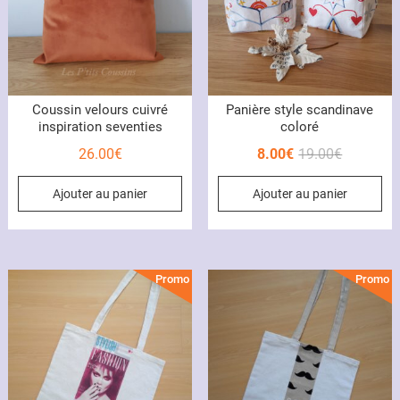
ch
su
la
pa
du
Coussin velours cuivré
Panière style scandinave
pr
inspiration seventies
coloré
Le
Le
26.00
€
8.00
€
19.00
€
prix
prix
Ajouter au panier
Ajouter au panier
initial
actuel
était :
est :
19.00€.
8.00€.
Promo !
Promo !