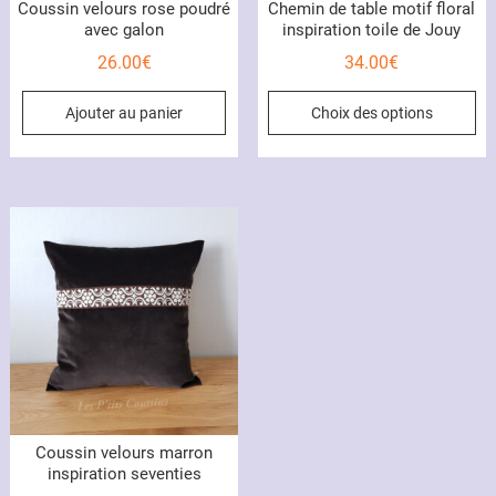
Coussin velours rose poudré
Chemin de table motif floral
avec galon
inspiration toile de Jouy
26.00
€
34.00
€
Ce
Ajouter au panier
Choix des options
pr
a
pl
var
Le
op
pe
êt
ch
su
la
pa
du
Coussin velours marron
pr
inspiration seventies