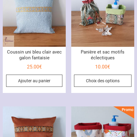
peuvent
pe
être
êt
choisies
ch
sur
su
la
la
page
pa
du
du
Coussin uni bleu clair avec
Panière et sac motifs
produit
pr
galon fantaisie
éclectiques
25.00
€
10.00
€
Ce
Ajouter au panier
Choix des options
pr
a
pl
var
Promo !
Le
op
pe
êt