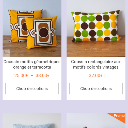
Le
op
pe
êt
ch
su
la
pa
du
Coussin motifs géométriques
Coussin rectangulaire aux
pr
orange et terracotta
motifs colorés vintages
Plage
25.00
€
38.00
€
32.00
€
–
de
Ce
Ce
Choix des options
Choix des options
prix :
produit
pr
25.00€
a
a
à
plusieurs
pl
38.00€
variations.
var
Promo !
Les
Le
options
op