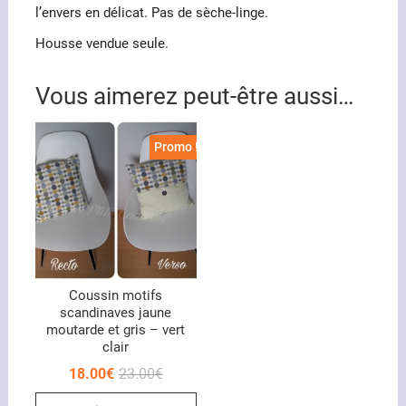
l’envers en délicat. Pas de sèche-linge.
Housse vendue seule.
Vous aimerez peut-être aussi…
Promo !
Coussin motifs
scandinaves jaune
moutarde et gris – vert
clair
Le
Le
18.00
€
23.00
€
prix
prix
initial
actuel