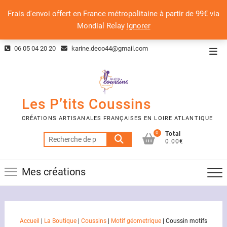
Frais d'envoi offert en France métropolitaine à partir de 99€ via
Mondial Relay
Ignorer
Skip
06 05 04 20 20
karine.deco44@gmail.com
Top
to
Men
content
Les P’tits Coussins
CRÉATIONS ARTISANALES FRANÇAISES EN LOIRE ATLANTIQUE
0
Total
Recherche
0.00€
pour :
Mes créations
Accueil
|
La Boutique
|
Coussins
|
Motif géometrique
|
Coussin motifs