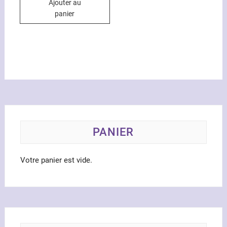
Ajouter au
était :
est :
23.00€.
18.00€.
panier
PANIER
Votre panier est vide.