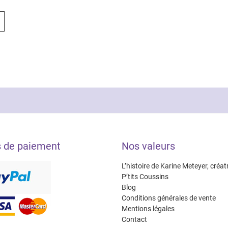
al
el
 :
0€.
0€.
s de paiement
Nos valeurs
L’histoire de Karine Meteyer, créat
P’tits Coussins
Blog
Conditions générales de vente
Mentions légales
Contact