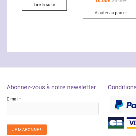
18.00
€
23.00
€
prix
prix
Lire la suite
initi
actu
Ajouter au panier
était
est :
23.0
18.0
Abonnez-vous à notre newsletter
Condition
E-mail
*