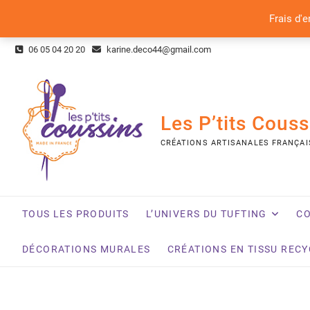
Frais d'e
Skip
06 05 04 20 20
karine.deco44@gmail.com
to
content
Les P’tits Couss
CRÉATIONS ARTISANALES FRANÇAI
TOUS LES PRODUITS
L’UNIVERS DU TUFTING
CO
DÉCORATIONS MURALES
CRÉATIONS EN TISSU REC