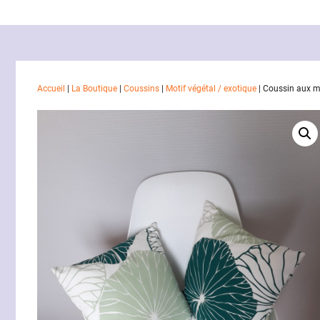
Accueil
|
La Boutique
|
Coussins
|
Motif végétal / exotique
|
Coussin aux mo