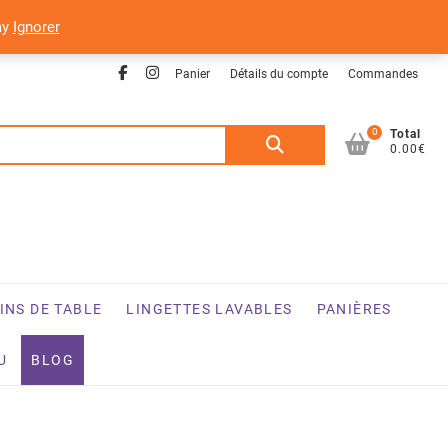
ay
Ignorer
Facebook
Instagram
Panier
Détails du compte
Commandes
0
Recherche
Total
0.00€
pour :
INS DE TABLE
LINGETTES LAVABLES
PANIÈRES
U
BLOG