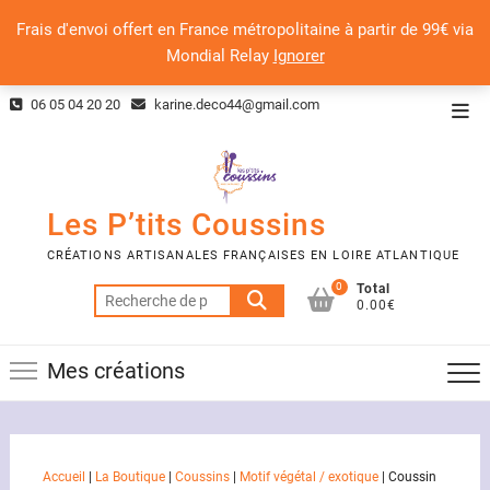
Frais d'envoi offert en France métropolitaine à partir de 99€ via
Mondial Relay
Ignorer
Skip
06 05 04 20 20
karine.deco44@gmail.com
Top
to
Men
content
Les P’tits Coussins
CRÉATIONS ARTISANALES FRANÇAISES EN LOIRE ATLANTIQUE
0
Total
Recherche
0.00€
pour :
Mes créations
Accueil
|
La Boutique
|
Coussins
|
Motif végétal / exotique
|
Coussin