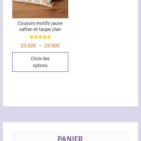
Coussin motifs jaune
safran et taupe clair
Note
Plage
25.00
€
29.00
€
–
5.00
de
sur 5
Ce
prix :
Choix des
25.00€
produit
à
options
29.00€
a
plusieurs
variations.
Les
options
peuvent
être
choisies
sur
la
PANIER