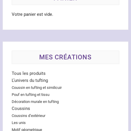
page
du
Votre panier est vide.
produit
MES CRÉATIONS
Tous les produits
L’univers du tufting
Coussin en tufting et similicuir
Pouf en tufting et tissu
Décoration murale en tufting
Coussins
Coussins d’extérieur
Les unis
Motif géometrique