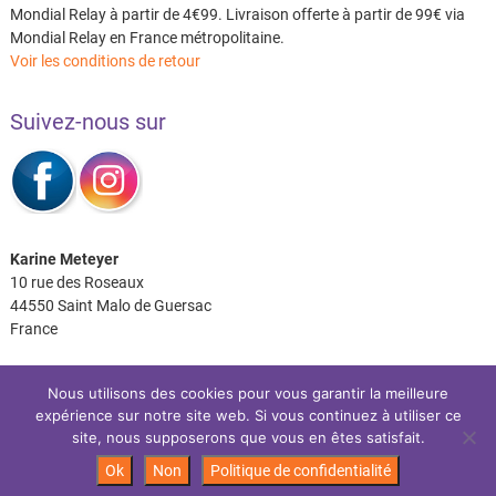
Mondial Relay à partir de 4€99. Livraison offerte à partir de 99€ via
Mondial Relay en France métropolitaine.
Voir les conditions de retour
Suivez-nous sur
Karine Meteyer
10 rue des Roseaux
44550 Saint Malo de Guersac
France
Nous utilisons des cookies pour vous garantir la meilleure
expérience sur notre site web. Si vous continuez à utiliser ce
Facebook
Instagram
site, nous supposerons que vous en êtes satisfait.
Ok
Non
Politique de confidentialité
Les P’tits Coussins
| Site réalisé par:
IDéales
| © 2026