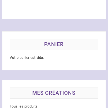
variations.
Les
Les
optio
options
peuve
peuvent
être
être
chois
choisies
sur
sur
la
la
PANIER
page
page
du
du
produ
Votre panier est vide.
produit
MES CRÉATIONS
Tous les produits