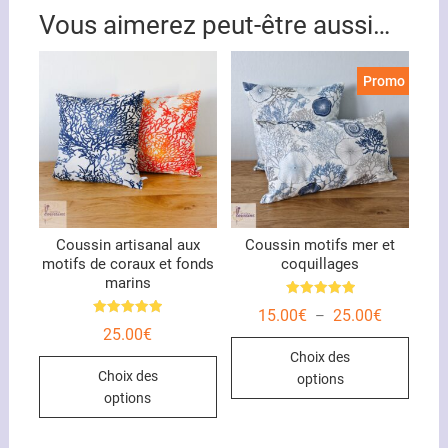
Vous aimerez peut-être aussi…
Promo !
Coussin artisanal aux
Coussin motifs mer et
motifs de coraux et fonds
coquillages
marins
Note
Plage
15.00
€
25.00
€
–
5.00
Note
de
sur 5
25.00
€
5.00
Ce
prix :
sur 5
Choix des
15.00€
Ce
produ
à
Choix des
options
produit
25.00€
a
options
a
plusi
plusieurs
variat