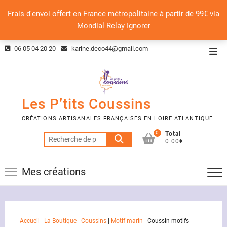
Frais d'envoi offert en France métropolitaine à partir de 99€ via
Mondial Relay
Ignorer
Skip
06 05 04 20 20
karine.deco44@gmail.com
Top
to
Men
content
Les P’tits Coussins
CRÉATIONS ARTISANALES FRANÇAISES EN LOIRE ATLANTIQUE
0
Total
Recherche
0.00€
pour :
Mes créations
Accueil
|
La Boutique
|
Coussins
|
Motif marin
|
Coussin motifs