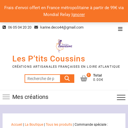
Frais d'envoi offert en France métropolitaine à partir de 99€ via
Mondial Relay
Ignorer
Skip
06 05 04 20 20
karine.deco44@gmail.com
Top
to
Men
content
Les P’tits Coussins
CRÉATIONS ARTISANALES FRANÇAISES EN LOIRE ATLANTIQUE
0
Total
Recherche
0.00€
pour :
Mes créations
Accueil
|
La Boutique
|
Tous les produits
|
Commande spéciale :