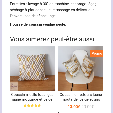
Entretien : lavage à 30° en machine, essorage léger,
séchage à plat conseillé, repassage en délicat sur
l’envers, pas de sèche linge.
Housse de coussin vendue seule.
Vous aimerez peut-être aussi…
Promo !
Coussin motifs losanges
Coussin en velours jaune
jaune moutarde et beige
moutarde, beige et gris
Le
Le
13.00
€
29.00
€
prix
prix
Note