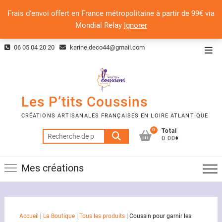
Frais d'envoi offert en France métropolitaine à partir de 99€ via
Mondial Relay
Ignorer
Skip
06 05 04 20 20
karine.deco44@gmail.com
Top
to
Men
content
Les P’tits Coussins
CRÉATIONS ARTISANALES FRANÇAISES EN LOIRE ATLANTIQUE
0
Total
Recherche
0.00€
pour :
Mes créations
Accueil
|
La Boutique
|
Tous les produits
|
Coussin pour garnir les