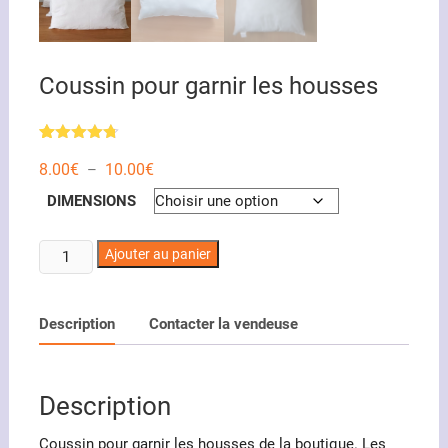
Coussin pour garnir les housses
Noté
18
4.67
Plage
8.00
€
10.00
€
sur 5
–
de
basé sur
prix :
notations
DIMENSIONS
8.00€
client
à
10.00€
quantité
Ajouter au panier
de
Coussin
pour
Description
Contacter la vendeuse
garnir
les
housses
Description
Coussin pour garnir les housses de la boutique. Les