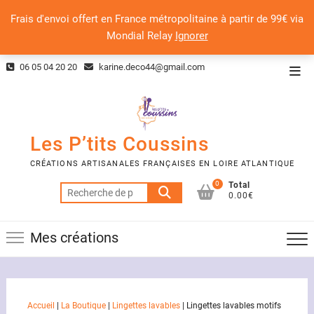
Frais d'envoi offert en France métropolitaine à partir de 99€ via
Mondial Relay
Ignorer
Skip
06 05 04 20 20
karine.deco44@gmail.com
Top
to
Men
content
Les P’tits Coussins
CRÉATIONS ARTISANALES FRANÇAISES EN LOIRE ATLANTIQUE
0
Total
Recherche
0.00€
pour :
Mes créations
Accueil
|
La Boutique
|
Lingettes lavables
|
Lingettes lavables motifs