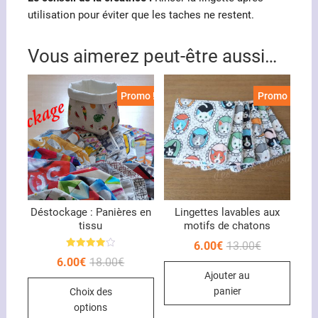
utilisation pour éviter que les taches ne restent.
Vous aimerez peut-être aussi…
Promo !
Promo !
Déstockage : Panières en
Lingettes lavables aux
tissu
motifs de chatons
Le
Le
6.00
€
13.00
€
prix
prix
Note
Le
Le
6.00
€
18.00
€
4.00
initial
actuel
prix
prix
sur 5
Ajouter au
était :
est :
Ce
initial
actuel
13.00€.
6.00€.
panier
Choix des
était :
est :
produit
18.00€.
6.00€.
options
a