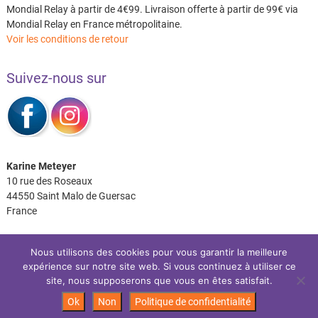
Mondial Relay à partir de 4€99. Livraison offerte à partir de 99€ via
Mondial Relay en France métropolitaine.
Voir les conditions de retour
Suivez-nous sur
Karine Meteyer
10 rue des Roseaux
44550 Saint Malo de Guersac
France
Nous utilisons des cookies pour vous garantir la meilleure
expérience sur notre site web. Si vous continuez à utiliser ce
Facebook
Instagram
site, nous supposerons que vous en êtes satisfait.
Ok
Non
Politique de confidentialité
Les P’tits Coussins
| Site réalisé par:
IDéales
| © 2026