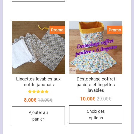
plusieurs
variations.
Les
options
Promo !
Promo !
peuvent
être
choisies
sur
la
page
du
Lingettes lavables aux
Déstockage coffret
motifs japonais
panière et lingettes
produit
lavables
Note
Le
Le
10.00
€
29.00
€
Le
Le
8.00
€
18.00
€
5.00
prix
prix
prix
prix
sur 5
Ce
initial
actuel
initial
actuel
Choix des
était :
est :
Ajouter au
était :
est :
produ
29.00€.
10.00€.
18.00€.
8.00€.
options
panier
a
plusi