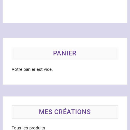
variat
Les
optio
peuve
être
chois
sur
la
PANIER
page
du
Votre panier est vide.
produ
MES CRÉATIONS
Tous les produits