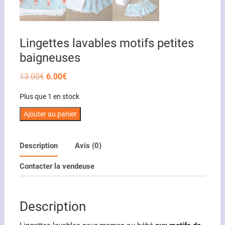
Lingettes lavables motifs petites
baigneuses
Le
Le
13.00
€
6.00
€
prix
prix
initial
actuel
Plus que 1 en stock
était :
est :
13.00€.
6.00€.
quantité
Ajouter au panier
de
Lingettes
Description
Avis (0)
lavables
motifs
Contacter la vendeuse
petites
baigneuses
Description