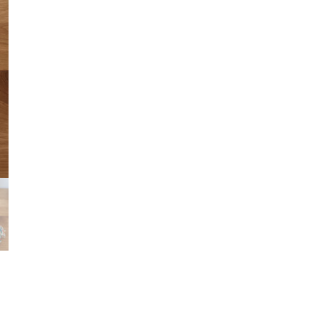
fleurs
dominance
jaune
moutarde