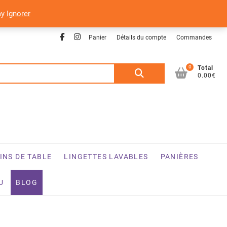
ay
Ignorer
Facebook
Instagram
Panier
Détails du compte
Commandes
0
Recherche
Total
0.00€
pour :
INS DE TABLE
LINGETTES LAVABLES
PANIÈRES
U
BLOG