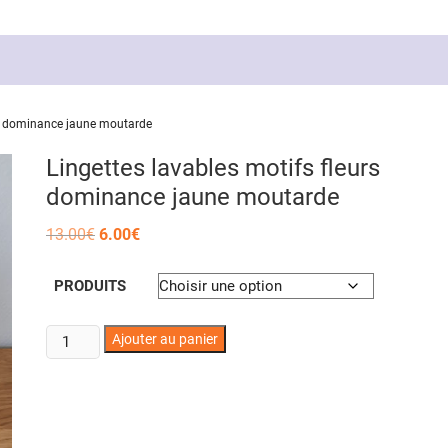
rs dominance jaune moutarde
Lingettes lavables motifs fleurs
dominance jaune moutarde
Le
Le
13.00
€
6.00
€
prix
prix
initial
actuel
était :
est :
PRODUITS
13.00€.
6.00€.
quantité
Ajouter au panier
de
Lingettes
lavables
motifs