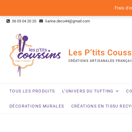
Frais d'e
Skip
06 05 04 20 20
karine.deco44@gmail.com
to
content
Les P’tits Couss
CRÉATIONS ARTISANALES FRANÇAI
TOUS LES PRODUITS
L’UNIVERS DU TUFTING
CO
DÉCORATIONS MURALES
CRÉATIONS EN TISSU REC