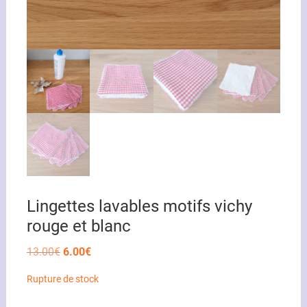
Lingettes lavables motifs vichy
rouge et blanc
Le
Le
13.00
€
6.00
€
prix
prix
initial
actuel
Rupture de stock
était :
est :
13.00€.
6.00€.