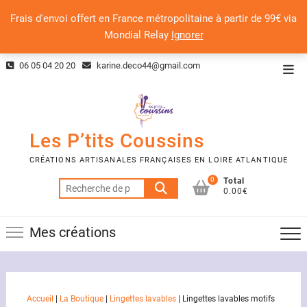
Frais d'envoi offert en France métropolitaine à partir de 99€ via
Mondial Relay
Ignorer
Skip
06 05 04 20 20
karine.deco44@gmail.com
Top
to
Men
content
Les P’tits Coussins
CRÉATIONS ARTISANALES FRANÇAISES EN LOIRE ATLANTIQUE
0
Total
Recherche
0.00€
pour :
Mes créations
Accueil
|
La Boutique
|
Lingettes lavables
|
Lingettes lavables motifs