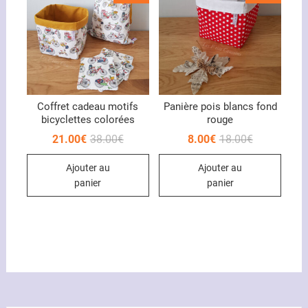
Coffret cadeau motifs
Panière pois blancs fond
bicyclettes colorées
rouge
Le
Le
Le
Le
21.00
€
38.00
€
8.00
€
18.00
€
prix
prix
prix
prix
initial
actuel
initial
actuel
Ajouter au
Ajouter au
était :
est :
était :
est :
38.00€.
21.00€.
18.00€.
8.00€.
panier
panier