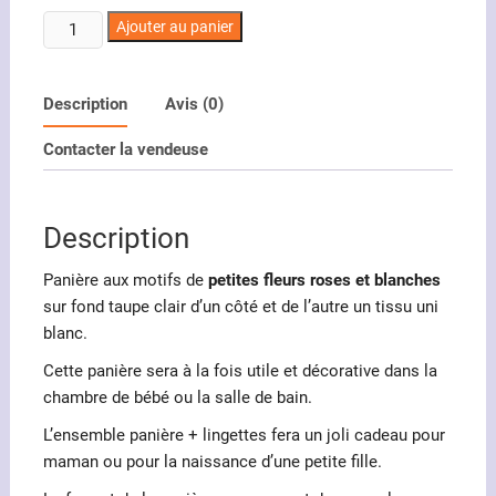
quantité
Ajouter au panier
de
Panière
motifs
Description
Avis (0)
petites
Contacter la vendeuse
fleurs
roses
et
Description
blanches
Panière aux motifs de
petites fleurs roses et blanches
sur fond taupe clair d’un côté et de l’autre un tissu uni
blanc.
Cette panière sera à la fois utile et décorative dans la
chambre de bébé ou la salle de bain.
L’ensemble panière + lingettes fera un joli cadeau pour
maman ou pour la naissance d’une petite fille.