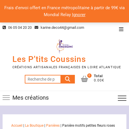
Frais d'envoi offert en France métropolitaine à partir de 99€ via
Mondial Relay
Ignorer
Skip
06 05 04 20 20
karine.deco44@gmail.com
Top
to
Men
content
Les P’tits Coussins
CRÉATIONS ARTISANALES FRANÇAISES EN LOIRE ATLANTIQUE
0
Total
Recherche
0.00€
pour :
Mes créations
Accueil
|
La Boutique
|
Panières
|
Panière motifs petites fleurs roses