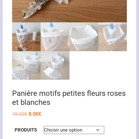
Panière motifs petites fleurs roses
et blanches
Le
Le
18.00
€
8.00
€
prix
prix
initial
actuel
était :
est :
PRODUITS
18.00€.
8.00€.