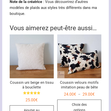
Note de la créatrice
: Vous découvrirez d’autres
modèles de plaids aux styles très différents dans ma
boutique.
Vous aimerez peut-être aussi…
Coussin uni beige en tissu
Coussin velours motifs
à bouclette
imitation peau de bête
Plage
24.00
€
29.00
€
–
de
Note
25.00
€
Ce
5.00
prix :
sur 5
Choix des
24.00€
produ
à
options
Ajouter au