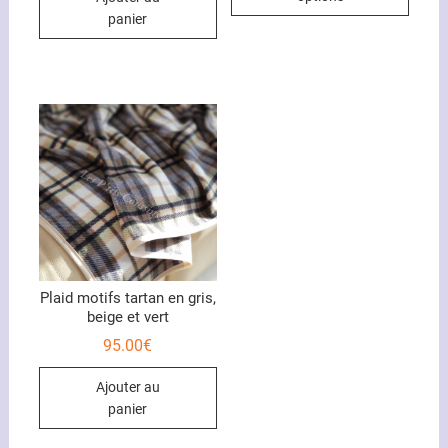
29.00€
a
panier
plusi
variat
Les
optio
peuve
être
chois
sur
la
page
du
produ
Plaid motifs tartan en gris,
beige et vert
95.00
€
Ajouter au
panier