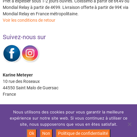
Prêt à expédier sous 1-2 jours ouvrés. Colissimo à partir de 6€49 ou
Mondial Relay à partir de 4€99. Livraison offerte à partir de 99€ via
Mondial Relay en France métropolitaine.
Voir les conditions de retour
Suivez-nous sur
Karine Meteyer
10 rue des Roseaux
44550 Saint Malo de Guersac
France
Nous utilisons des cookies pour vous garantir la meilleure
expérience sur notre site web. Si vous continuez à utiliser ce
Facebook
Instagram
site, nous supposerons que vous en êtes satisfait.
Ok
Non
Politique de confidentialité
Les P’tits Coussins
| Site réalisé par:
IDéales
| © 2026