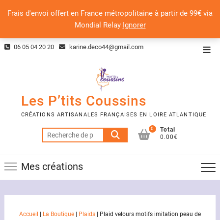
Frais d'envoi offert en France métropolitaine à partir de 99€ via
Mondial Relay
Ignorer
Skip
06 05 04 20 20
karine.deco44@gmail.com
Top
to
Men
content
Les P’tits Coussins
CRÉATIONS ARTISANALES FRANÇAISES EN LOIRE ATLANTIQUE
0
Total
Recherche
0.00€
pour :
Mes créations
Accueil
|
La Boutique
|
Plaids
|
Plaid velours motifs imitation peau de