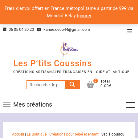
Frais d'envoi offert en France métropolitaine à partir de 99€ via
Mondial Relay
Ignorer
Skip
06 05 04 20 20
karine.deco44@gmail.com
Top
to
Men
content
Les P’tits Coussins
CRÉATIONS ARTISANALES FRANÇAISES EN LOIRE ATLANTIQUE
0
Total
Recherche
0.00€
pour :
Mes créations
Accueil
|
La Boutique
|
Créations pour bébé et enfant
|
Sac à doudou