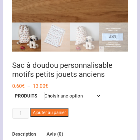
Sac à doudou personnalisable
motifs petits jouets anciens
Plage
0.60
€
13.00
€
–
de
prix :
PRODUITS
0.60€
à
13.00€
quantité
Ajouter au panier
de
Sac
à
Description
Avis (0)