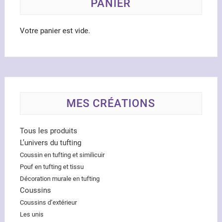
la
la
PANIER
page
page
du
du
Votre panier est vide.
produit
produ
MES CRÉATIONS
Tous les produits
L’univers du tufting
Coussin en tufting et similicuir
Pouf en tufting et tissu
Décoration murale en tufting
Coussins
Coussins d’extérieur
Les unis