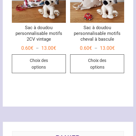
sur
la
page
du
Sac à doudou
Sac à doudou
personnalisable motifs
personnalisable motifs
produit
2CV vintage
cheval à bascule
Plage
Plage
0.60
€
13.00
€
0.60
€
13.00
€
–
–
de
de
Ce
Ce
prix :
prix :
Choix des
Choix des
0.60€
0.60€
produit
produ
à
à
options
options
13.00€
13.00€
a
a
plusieurs
plusi
variations.
variat
Les
Les
options
optio
peuvent
peuve
être
être
choisies
chois
sur
sur