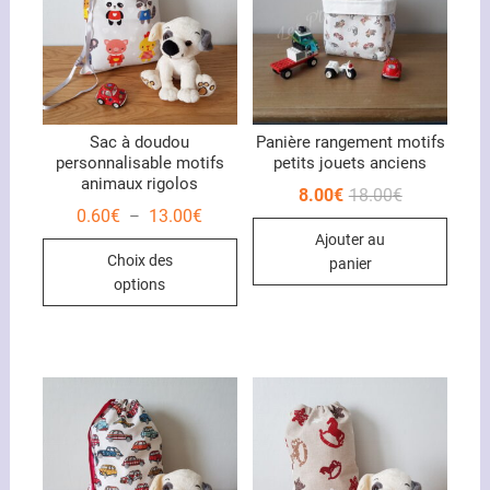
Sac à doudou
Panière rangement motifs
personnalisable motifs
petits jouets anciens
animaux rigolos
Le
Le
8.00
€
18.00
€
prix
prix
Plage
0.60
€
13.00
€
–
initial
actuel
de
Ajouter au
était :
est :
Ce
prix :
18.00€.
8.00€.
Choix des
0.60€
panier
produit
à
options
13.00€
a
plusieurs
variations.
Les
options
peuvent
être
choisies