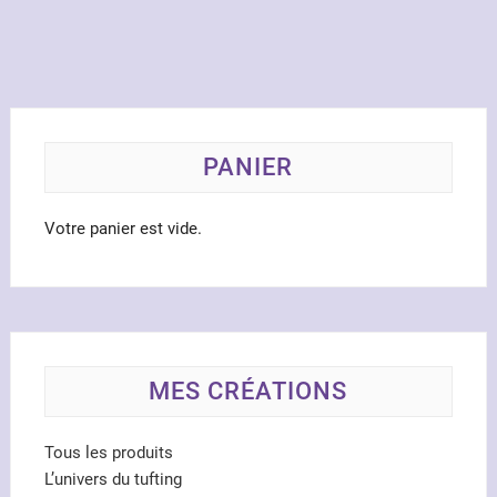
plusieurs
variations.
Les
options
peuvent
être
PANIER
choisies
sur
la
Votre panier est vide.
page
du
produit
MES CRÉATIONS
Tous les produits
L’univers du tufting