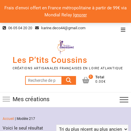
Frais d'envoi offert en France métropolitaine à partir de 99€ via
Mondial Relay
Ignorer
Skip
06 05 04 20 20
karine.deco44@gmail.com
Top
to
Men
content
Les P’tits Coussins
CRÉATIONS ARTISANALES FRANÇAISES EN LOIRE ATLANTIQUE
0
Total
Recherche
0.00€
pour :
Mes créations
Accueil
|
Modèle 217
Voici le seul résultat