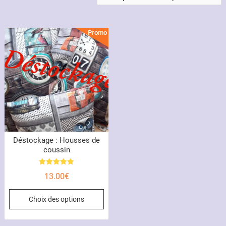
Promo !
Déstockage : Housses de
coussin
Note
13.00
€
5.00
sur 5
Ce
Choix des options
produit
a