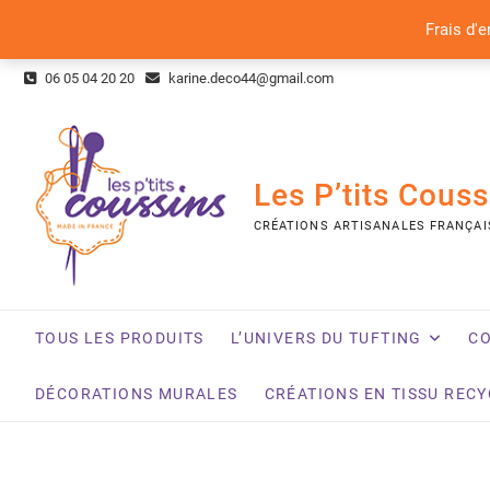
Frais d'e
Skip
06 05 04 20 20
karine.deco44@gmail.com
to
content
Les P’tits Couss
CRÉATIONS ARTISANALES FRANÇAI
TOUS LES PRODUITS
L’UNIVERS DU TUFTING
CO
DÉCORATIONS MURALES
CRÉATIONS EN TISSU REC