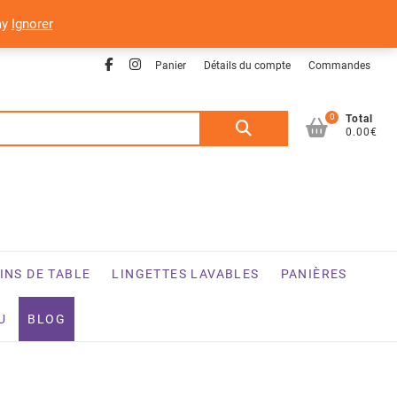
ay
Ignorer
Facebook
Instagram
Panier
Détails du compte
Commandes
0
Recherche
Total
0.00€
pour :
INS DE TABLE
LINGETTES LAVABLES
PANIÈRES
U
BLOG