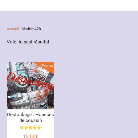
Accueil
|
Modèle 428
Voici le seul résultat
Promo !
Déstockage : Housses
de coussin
Note
13.00
€
5.00