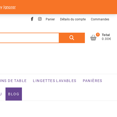
ay
Ignorer
Facebook
Instagram
Panier
Détails du compte
Commandes
0
Recherche
Total
0.00€
pour :
INS DE TABLE
LINGETTES LAVABLES
PANIÈRES
U
BLOG