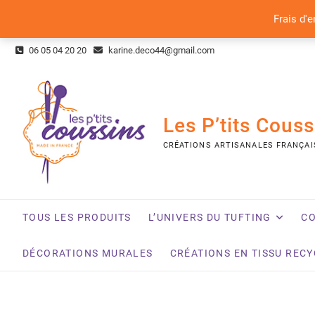
Frais d'e
Skip
06 05 04 20 20
karine.deco44@gmail.com
to
content
Les P’tits Couss
CRÉATIONS ARTISANALES FRANÇAI
TOUS LES PRODUITS
L’UNIVERS DU TUFTING
CO
DÉCORATIONS MURALES
CRÉATIONS EN TISSU REC