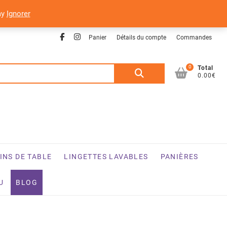
ay
Ignorer
Facebook
Instagram
Panier
Détails du compte
Commandes
0
Recherche
Total
0.00€
pour :
INS DE TABLE
LINGETTES LAVABLES
PANIÈRES
U
BLOG