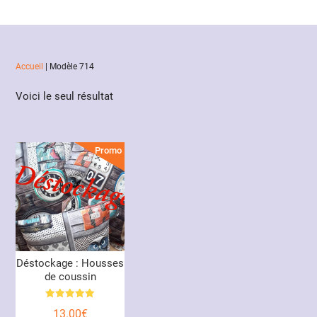
Accueil
|
Modèle 714
Voici le seul résultat
Promo !
Déstockage : Housses
de coussin
Note
13.00
€
5.00