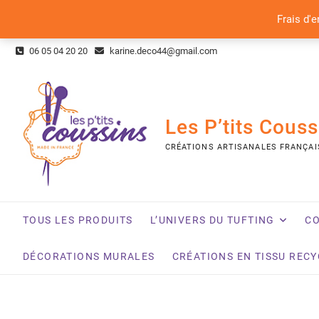
Frais d'e
Skip
06 05 04 20 20
karine.deco44@gmail.com
to
content
Les P’tits Couss
CRÉATIONS ARTISANALES FRANÇAI
TOUS LES PRODUITS
L’UNIVERS DU TUFTING
CO
DÉCORATIONS MURALES
CRÉATIONS EN TISSU REC