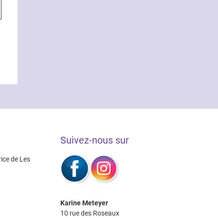
0€
produit
0€
a
plusieurs
variations.
Les
options
peuvent
être
choisies
sur
la
page
Suivez-nous sur
du
produit
rice de Les
Karine Meteyer
10 rue des Roseaux