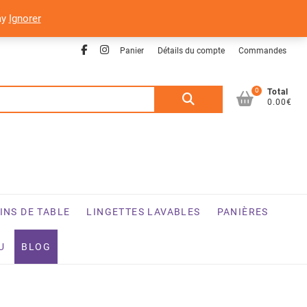
ay
Ignorer
Facebook
Instagram
Panier
Détails du compte
Commandes
0
Recherche
Total
0.00€
pour :
INS DE TABLE
LINGETTES LAVABLES
PANIÈRES
U
BLOG