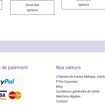
25.0
Ce
prix :
à
options
Choix des
8.00€
29.0
produit
à
options
10.00€
a
plusieurs
variations.
Les
options
peuvent
être
choisies
sur
la
s de paiement
Nos valeurs
page
du
L’histoire de Karine Meteyer, créat
produit
P’tits Coussins
Blog
Conditions générales de vente
Mentions légales
Contact