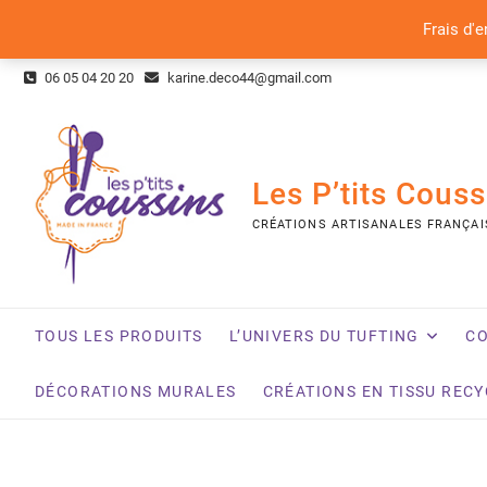
Frais d'e
Skip
06 05 04 20 20
karine.deco44@gmail.com
to
content
Les P’tits Couss
CRÉATIONS ARTISANALES FRANÇAI
TOUS LES PRODUITS
L’UNIVERS DU TUFTING
CO
DÉCORATIONS MURALES
CRÉATIONS EN TISSU REC