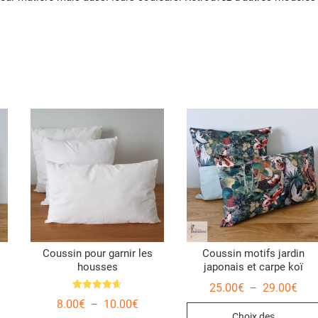
Coussin pour garnir les
Coussin motifs jardin
housses
japonais et carpe koï
Plag
25.00
€
29.00
€
–
de
Note
Plage
8.00
€
10.00
€
–
4.67
prix 
de
sur 5
Choix des