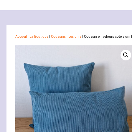
Accueil
|
La Boutique
|
Coussins
|
Les unis
|
Coussin en velours côtelé uni 