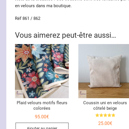
en velours dans ma boutique.
Réf 861 / 862
Vous aimerez peut-être aussi…
Plaid velours motifs fleurs
Coussin uni en velours
colorées
côtelé beige
95.00
€
Note
25.00
€
5.00
sur 5
Ajouter au panier