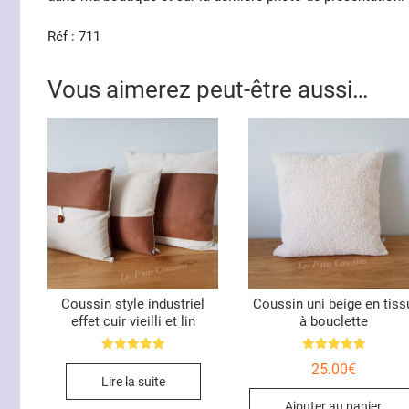
Réf : 711
Vous aimerez peut-être aussi…
Coussin style industriel
Coussin uni beige en tiss
effet cuir vieilli et lin
à bouclette
Note
Note
25.00
€
5.00
5.00
Lire la suite
sur 5
sur 5
Ajouter au panier