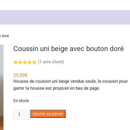
n doré
Coussin uni beige avec bouton doré
(
1
avis client)
Noté
1
5.00
sur 5
25.00
€
basé sur
Housse de coussin uni beige vendue seule, le coussin pour
notation
client
garnir la housse est proposé en bas de page.
En stock
quantité
Ajouter au panier
de
Coussin