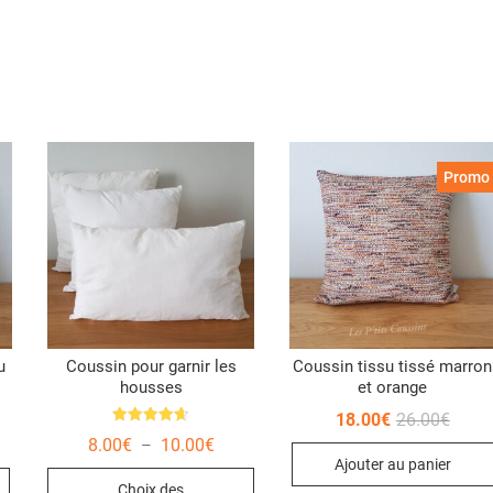
Promo 
u
Coussin pour garnir les
Coussin tissu tissé marron
housses
et orange
Le
Le
18.00
€
26.00
€
prix
prix
Note
Plage
8.00
€
10.00
€
–
4.67
initial
actue
de
sur 5
Ajouter au panier
était :
est :
Ce
prix :
26.00
18.00
Choix des
8.00€