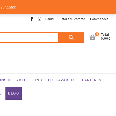
ay
Ignorer
Facebook
Instagram
Panier
Détails du compte
Commandes
0
Recherche
Total
0.00€
pour :
INS DE TABLE
LINGETTES LAVABLES
PANIÈRES
U
BLOG