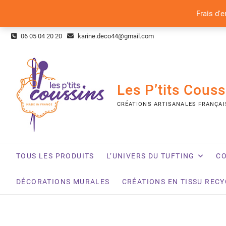
Frais d'e
Skip
06 05 04 20 20
karine.deco44@gmail.com
to
content
Les P’tits Couss
CRÉATIONS ARTISANALES FRANÇAI
TOUS LES PRODUITS
L’UNIVERS DU TUFTING
CO
DÉCORATIONS MURALES
CRÉATIONS EN TISSU REC