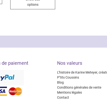
produit
à
options
10.00€
a
plusieurs
variations.
Les
options
peuvent
être
choisies
sur
la
s de paiement
Nos valeurs
page
du
L’histoire de Karine Meteyer, créat
produit
P’tits Coussins
Blog
Conditions générales de vente
Mentions légales
Contact