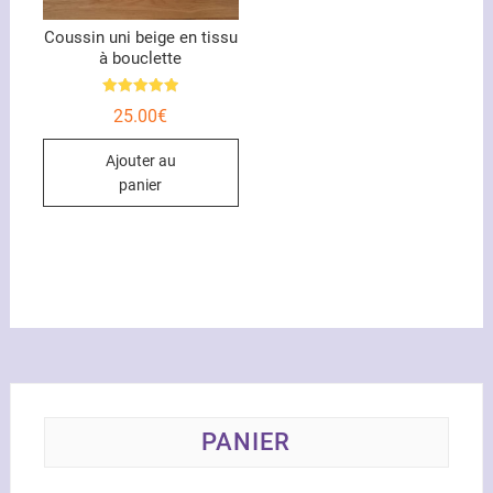
page
du
Coussin uni beige en tissu
à bouclette
produit
Note
25.00
€
5.00
sur 5
Ajouter au
panier
PANIER