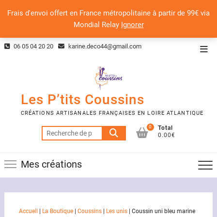
Frais d'envoi offert en France métropolitaine à partir de 99€ via
Mondial Relay
Ignorer
Skip
06 05 04 20 20
karine.deco44@gmail.com
Top
to
Men
content
Les P’tits Coussins
CRÉATIONS ARTISANALES FRANÇAISES EN LOIRE ATLANTIQUE
0
Total
Recherche
0.00€
pour :
Mes créations
Accueil
|
La Boutique
|
Coussins
|
Les unis
|
Coussin uni bleu marine