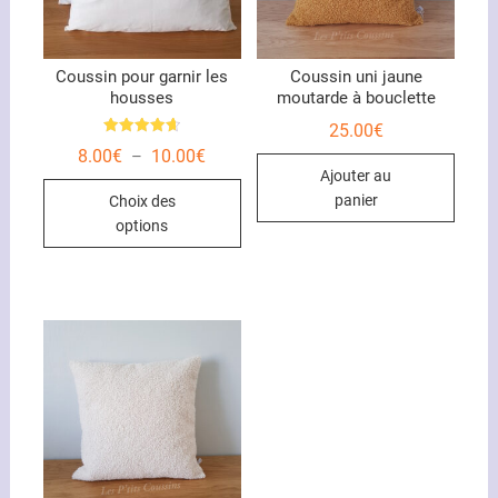
Coussin pour garnir les
Coussin uni jaune
housses
moutarde à bouclette
25.00
€
Note
Plage
8.00
€
10.00
€
–
4.67
de
sur 5
Ajouter au
Ce
prix :
panier
Choix des
8.00€
produit
à
options
10.00€
a
plusieurs
variations.
Les
options
peuvent
être
choisies
sur
la