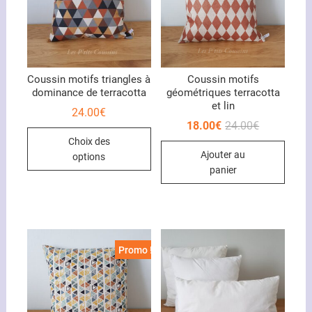
Coussin motifs triangles à
Coussin motifs
dominance de terracotta
géométriques terracotta
et lin
24.00
€
Le
Le
18.00
€
24.00
€
Ce
prix
prix
Choix des
initial
actuel
produit
Ajouter au
était :
est :
options
a
24.00€.
18.00€.
panier
plusieurs
variations.
Les
options
peuvent
Promo !
être
choisies
sur