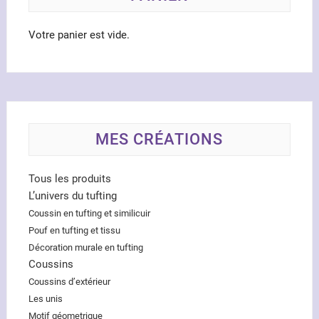
page
du
Votre panier est vide.
produ
MES CRÉATIONS
Tous les produits
L’univers du tufting
Coussin en tufting et similicuir
Pouf en tufting et tissu
Décoration murale en tufting
Coussins
Coussins d’extérieur
Les unis
Motif géometrique