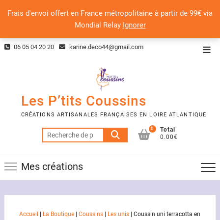
Frais d'envoi offert en France métropolitaine à partir de 99€ via
Mondial Relay
Ignorer
Skip
06 05 04 20 20
karine.deco44@gmail.com
Top
to
Men
content
Les P’tits Coussins
CRÉATIONS ARTISANALES FRANÇAISES EN LOIRE ATLANTIQUE
0
Total
Recherche
0.00€
pour :
Mes créations
Accueil
|
La Boutique
|
Coussins
|
Les unis
|
Coussin uni terracotta en