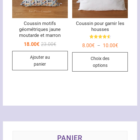
la
page
du
Coussin motifs
Coussin pour garnir les
produit
géométriques jaune
housses
moutarde et marron
Note
Le
Le
18.00
€
23.00
€
Plage
8.00
€
10.00
€
–
4.67
prix
prix
de
sur 5
initial
actuel
Ce
prix :
Ajouter au
était :
est :
Choix des
8.00€
produ
23.00€.
18.00€.
à
panier
options
10.00€
a
plusi
variat
Les
optio
peuve
être
chois
sur
la
PANIER