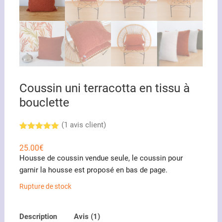
Coussin uni terracotta en tissu à
bouclette
(
1
avis client)
Noté
1
5.00
sur 5
25.00
€
basé sur
Housse de coussin vendue seule, le coussin pour
notation
client
garnir la housse est proposé en bas de page.
Rupture de stock
Description
Avis (1)