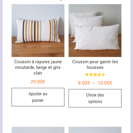
Coussin à rayures jaune
Coussin pour garnir les
moutarde, beige et gris
housses
clair
Note
29.00
€
Plage
8.00
€
10.00
€
–
4.67
de
sur 5
Ce
prix :
Ajouter au
Choix des
8.00€
produ
à
panier
options
10.00€
a
plusi
variat
Les