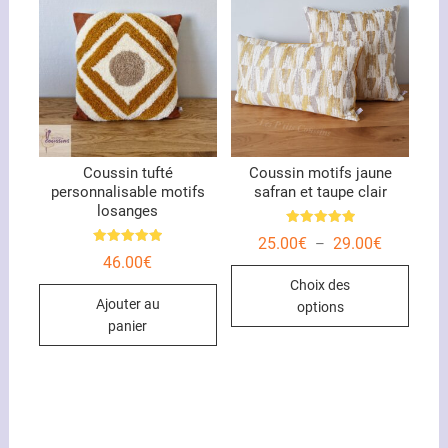
optio
peuve
être
chois
sur
la
page
du
Coussin tufté
Coussin motifs jaune
personnalisable motifs
safran et taupe clair
produ
losanges
Note
Plage
25.00
€
29.00
€
–
5.00
Note
de
sur 5
46.00
€
5.00
Ce
prix :
sur 5
Choix des
25.00€
produ
à
Ajouter au
options
29.00€
a
panier
plusi
variat
Les
optio
peuve