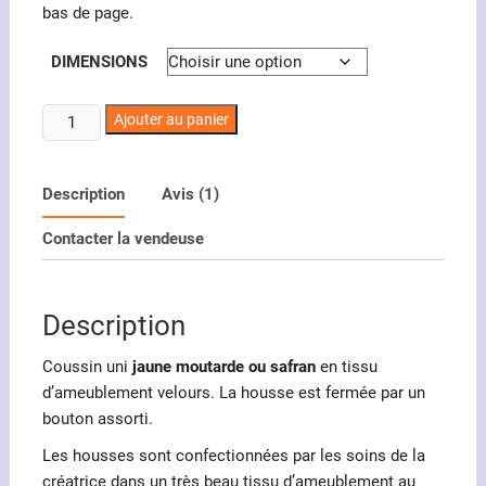
bas de page.
DIMENSIONS
quantité
Ajouter au panier
de
Coussin
uni
Description
Avis (1)
jaune
Contacter la vendeuse
moutarde
ou
safran
Description
Coussin uni
jaune moutarde ou safran
en tissu
d’ameublement velours. La housse est fermée par un
bouton assorti.
Les housses sont confectionnées par les soins de la
créatrice dans un très beau tissu d’ameublement au