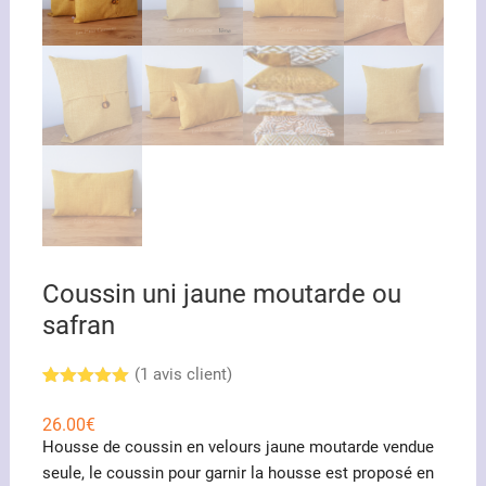
Coussin uni jaune moutarde ou
safran
(
1
avis client)
Noté
1
5.00
sur 5
26.00
€
basé sur
Housse de coussin en velours jaune moutarde vendue
notation
client
seule, le coussin pour garnir la housse est proposé en