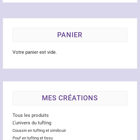
être
chois
sur
la
PANIER
page
du
produ
Votre panier est vide.
MES CRÉATIONS
Tous les produits
L’univers du tufting
Coussin en tufting et similicuir
Pouf en tufting et tissu