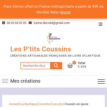
Frais d'envoi offert en France métropolitaine à partir de 99€ via
Mondial Relay
Ignorer
Skip
06 05 04 20 20
karine.deco44@gmail.com
Top
to
Men
content
Les P’tits Coussins
CRÉATIONS ARTISANALES FRANÇAISES EN LOIRE ATLANTIQUE
0
Total
Recherche
0.00€
pour :
Mes créations
Accueil
|
La Boutique
|
Coussins
|
Les unis
|
Coussin uni jaune