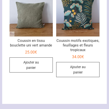
peuvent
être
choisies
sur
la
page
du
Coussin en tissu
Coussin motifs exotiques,
bouclette uni vert amande
feuillages et fleurs
produit
tropicaux
25.00
€
34.00
€
Ajouter au
Ajouter au
panier
panier