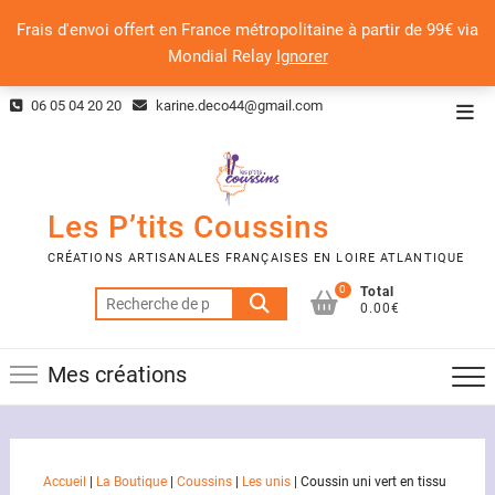
Frais d'envoi offert en France métropolitaine à partir de 99€ via
Mondial Relay
Ignorer
Skip
06 05 04 20 20
karine.deco44@gmail.com
Top
to
Men
content
Les P’tits Coussins
CRÉATIONS ARTISANALES FRANÇAISES EN LOIRE ATLANTIQUE
0
Total
Recherche
0.00€
pour :
Mes créations
Accueil
|
La Boutique
|
Coussins
|
Les unis
|
Coussin uni vert en tissu