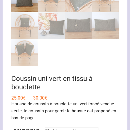
Coussin uni vert en tissu à
bouclette
Plage
25.00
€
30.00
€
–
de
Housse de coussin à bouclette uni vert foncé vendue
prix :
25.00€
seule, le coussin pour garnir la housse est proposé en
à
bas de page.
30.00€