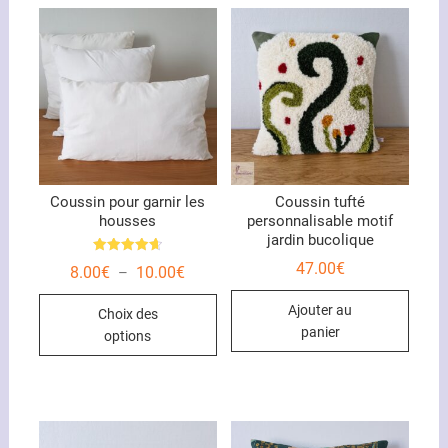
Coussin pour garnir les
Coussin tufté
housses
personnalisable motif
jardin bucolique
Note
47.00
€
Plage
8.00
€
10.00
€
–
4.67
de
sur 5
Ce
prix :
Ajouter au
Choix des
8.00€
produit
à
panier
options
10.00€
a
plusieurs
variations.
Les
options