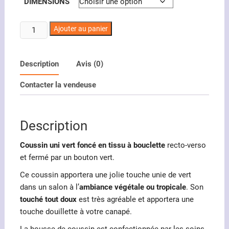
DIMENSIONS
quantité
Ajouter au panier
de
Coussin
uni
Description
Avis (0)
vert
Contacter la vendeuse
en
tissu
à
Description
bouclette
Coussin uni vert foncé en tissu à bouclette
recto-verso
et fermé par un bouton vert.
Ce coussin apportera une jolie touche unie de vert
dans un salon à l’
ambiance végétale ou tropicale
. Son
touché tout doux
est très agréable et apportera une
touche douillette à votre canapé.
La housse de coussin est confectionnée par les soins