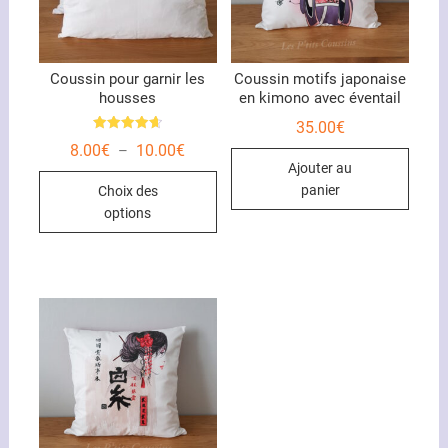
Coussin pour garnir les
Coussin motifs japonaise
housses
en kimono avec éventail
35.00
€
Note
Plage
8.00
€
10.00
€
–
4.67
de
sur 5
Ajouter au
Ce
prix :
panier
Choix des
8.00€
produit
à
options
10.00€
a
plusieurs
variations.
Les
options
peuvent
être
choisies
sur
la