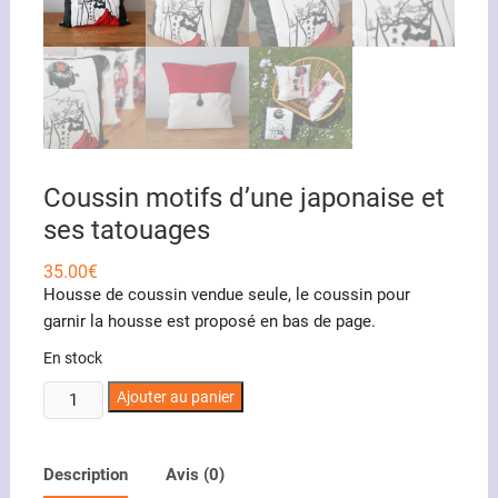
Coussin motifs d’une japonaise et
ses tatouages
35.00
€
Housse de coussin vendue seule, le coussin pour
garnir la housse est proposé en bas de page.
En stock
quantité
Ajouter au panier
de
Coussin
motifs
Description
Avis (0)