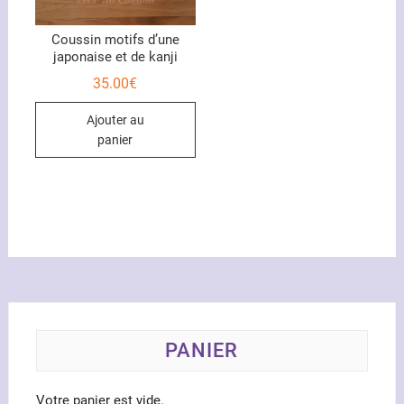
page
du
Coussin motifs d’une
japonaise et de kanji
produit
35.00
€
Ajouter au
panier
PANIER
Votre panier est vide.