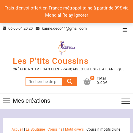
Frais d'envoi offert en France métropolitaine à partir de 99€ via
Mondial Relay
Ignorer
Skip
06 05 04 20 20
karine.deco44@gmail.com
Top
to
Men
content
Les P’tits Coussins
CRÉATIONS ARTISANALES FRANÇAISES EN LOIRE ATLANTIQUE
0
Total
Recherche
0.00€
pour :
Mes créations
Accueil
|
La Boutique
|
Coussins
|
Motif divers
|
Coussin motifs d’une