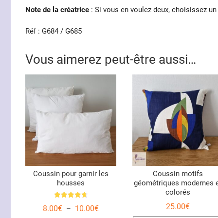
Note de la créatrice
: Si vous en voulez deux, choisissez un
Réf : G684 / G685
Vous aimerez peut-être aussi…
Coussin pour garnir les
Coussin motifs
housses
géométriques modernes 
colorés
Note
25.00
€
Plage
8.00
€
10.00
€
–
4.67
de
sur 5