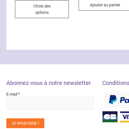
Ce
prix :
Ajouter au panier
Choix des
8.00€
produit
à
options
10.00€
a
plusieurs
variations.
Les
options
peuvent
être
choisies
sur
la
Abonnez-vous à notre newsletter
Condition
page
du
E-mail
*
produit