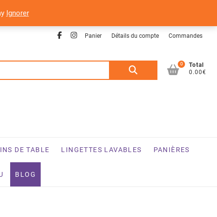
ay
Ignorer
Facebook
Instagram
Panier
Détails du compte
Commandes
0
Recherche
Total
0.00€
pour :
INS DE TABLE
LINGETTES LAVABLES
PANIÈRES
U
BLOG