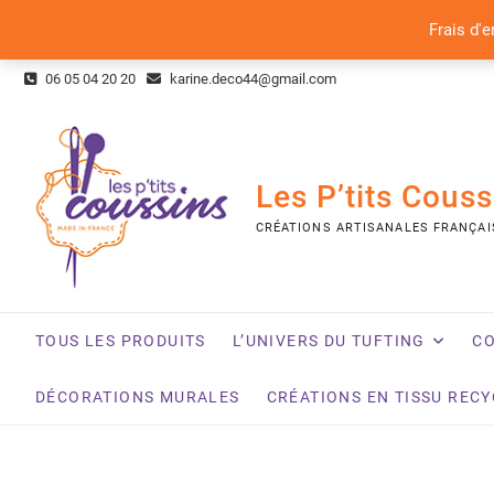
Frais d'e
Skip
06 05 04 20 20
karine.deco44@gmail.com
to
content
Les P’tits Couss
CRÉATIONS ARTISANALES FRANÇAI
TOUS LES PRODUITS
L’UNIVERS DU TUFTING
CO
DÉCORATIONS MURALES
CRÉATIONS EN TISSU REC