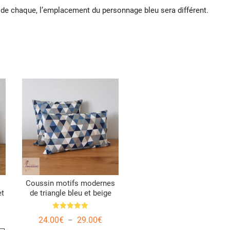
 de chaque, l’emplacement du personnage bleu sera différent.
Coussin motifs modernes
et
de triangle bleu et beige
Note
Plage
24.00
€
29.00
€
–
5.00
de
sur 5