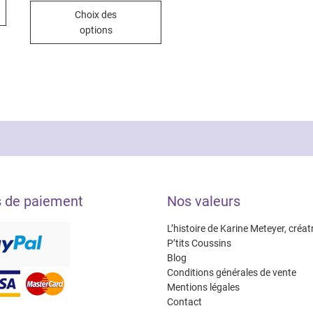
Ce
prix :
Choix des
24.00€
produit
à
options
29.00€
a
plusieurs
variations.
Les
options
peuvent
être
choisies
sur
la
s de paiement
Nos valeurs
page
du
L’histoire de Karine Meteyer, créat
produit
P’tits Coussins
Blog
Conditions générales de vente
Mentions légales
Contact