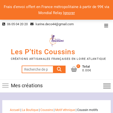
Frais d'envoi offert en France métropolitaine à partir de 99€ via
Mondial Relay
Ignorer
Skip
06 05 04 20 20
karine.deco44@gmail.com
Top
to
Men
content
Les P’tits Coussins
CRÉATIONS ARTISANALES FRANÇAISES EN LOIRE ATLANTIQUE
0
Total
Recherche
0.00€
pour :
Mes créations
Accueil
|
La Boutique
|
Coussins
|
Motif ethnique
|
Coussin motifs