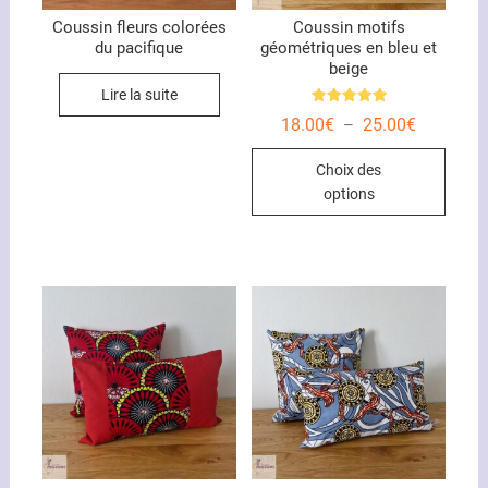
Coussin fleurs colorées
Coussin motifs
du pacifique
géométriques en bleu et
beige
Lire la suite
Note
Plage
18.00
€
25.00
€
–
5.00
de
sur 5
Ce
prix :
Choix des
18.00€
produ
à
options
25.00€
a
plusi
variat
Les
optio
peuve
être
chois
sur
la
page