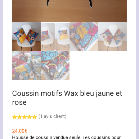
Coussin motifs Wax bleu jaune et
rose
(
1
avis client)
Noté
1
5.00
sur 5
24.00
€
basé sur
Housse de coussin vendue seule, Les coussins pour
notation