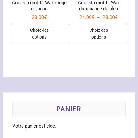
du
Coussin motifs Wax rouge
Coussin motifs Wax
et jaune
dominance de bleu
produ
Plage
28.00
€
24.00
€
28.00
€
–
de
Ce
Ce
prix :
Choix des
Choix des
24.00€
produit
produ
à
options
options
28.00€
a
a
plusieurs
plusi
variations.
variat
Les
Les
options
optio
peuvent
peuve
être
être
choisies
chois
sur
sur
la
la
PANIER
page
page
du
du
Votre panier est vide.
produit
produ