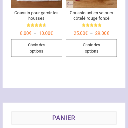
du
page
produit
du
Coussin pour garnir les
Coussin uni en velours
housses
côtelé rouge foncé
produ
Note
Note
Plage
Plage
8.00
€
10.00
€
25.00
€
29.00
€
–
–
4.67
5.00
de
de
sur 5
sur 5
Ce
Ce
prix :
prix :
Choix des
Choix des
8.00€
25.00€
produit
produ
à
à
options
options
10.00€
29.00€
a
a
plusieurs
plusi
variations.
variat
Les
Les
options
optio
peuvent
peuve
être
être
choisies
chois
sur
sur
la
la
PANIER
page
page