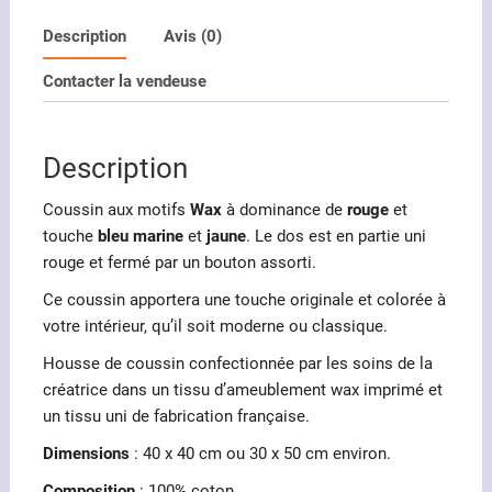
Coussin
motifs
Description
Avis (0)
Wax
Contacter la vendeuse
rouge
et
jaune
Description
Coussin aux motifs
Wax
à dominance de
rouge
et
touche
bleu marine
et
jaune
. Le dos est en partie uni
rouge et fermé par un bouton assorti.
Ce coussin apportera une touche originale et colorée à
votre intérieur, qu’il soit moderne ou classique.
Housse de coussin confectionnée par les soins de la
créatrice dans un tissu d’ameublement wax imprimé et
un tissu uni de fabrication française.
Dimensions
: 40 x 40 cm ou 30 x 50 cm environ.
Composition
: 100% coton