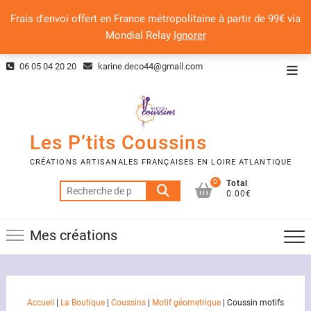
Frais d'envoi offert en France métropolitaine à partir de 99€ via
Mondial Relay
Ignorer
Skip
06 05 04 20 20
karine.deco44@gmail.com
Top
to
Men
content
Les P’tits Coussins
CRÉATIONS ARTISANALES FRANÇAISES EN LOIRE ATLANTIQUE
0
Total
Recherche
0.00€
pour :
Mes créations
Accueil
|
La Boutique
|
Coussins
|
Motif géometrique
|
Coussin motifs