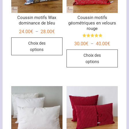
Coussin motifs Wax
Coussin motifs
dominance de bleu
géométriques en velours
rouge
Plage
24.00
€
28.00
€
–
de
Ce
prix :
Note
Plage
30.00
€
40.00
€
Choix des
–
24.00€
5.00
produit
de
à
sur 5
options
Ce
prix :
28.00€
a
Choix des
30.00€
produ
plusieurs
à
options
40.00€
a
variations.
plusi
Les
variat
options
Les
peuvent
optio
être
peuve
choisies
être
sur
chois
la
sur
page
la