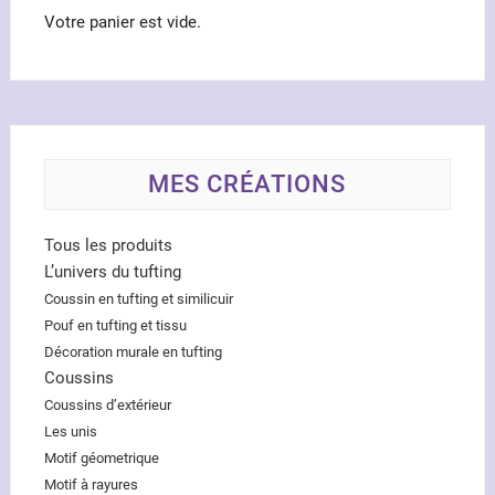
du
du
Votre panier est vide.
produit
produ
MES CRÉATIONS
Tous les produits
L’univers du tufting
Coussin en tufting et similicuir
Pouf en tufting et tissu
Décoration murale en tufting
Coussins
Coussins d’extérieur
Les unis
Motif géometrique
Motif à rayures