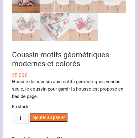
Coussin motifs géométriques
modernes et colorés
25.00
€
Housse de coussin aux motifs géométriques vendue
seule, le coussin pour garnir la housse est proposé en
bas de page.
En stock
quantité
Ajouter au panier
de
Coussin