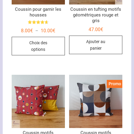
Coussin pour garnir les
Coussin en tufting motifs
housses
géométriques rouge et
gris
Note
47.00
€
Plage
8.00
€
10.00
€
–
4.67
de
sur 5
Ce
prix :
Ajouter au
Choix des
8.00€
produit
à
panier
options
10.00€
a
plusieurs
variations.
Les
options
Promo !
peuvent
être
choisies
sur
la
page
du
Coussin motifs
Coussin motifs