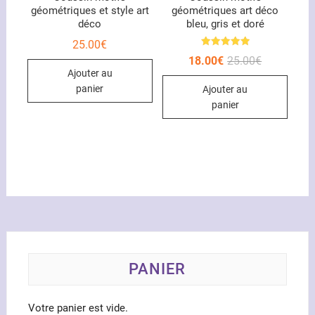
géométriques et style art
géométriques art déco
produit
déco
bleu, gris et doré
25.00
€
Note
Le
Le
18.00
€
25.00
€
5.00
prix
prix
sur 5
Ajouter au
initial
actuel
panier
Ajouter au
était :
est :
25.00€.
18.00€.
panier
PANIER
Votre panier est vide.