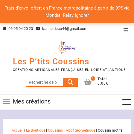
Frais d'envoi offert en France métropolitaine à partir de 99€ via
Mondial Relay
Ignorer
Skip
06 05 04 20 20
karine.deco44@gmail.com
Top
to
Men
content
Les P’tits Coussins
CRÉATIONS ARTISANALES FRANÇAISES EN LOIRE ATLANTIQUE
0
Total
Recherche
0.00€
pour :
Mes créations
Accueil
|
La Boutique
|
Coussins
|
Motif géometrique
|
Coussin motifs