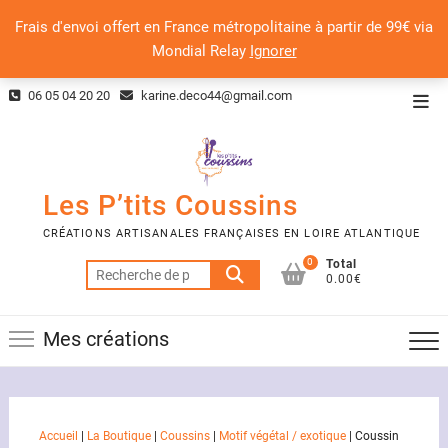
Frais d'envoi offert en France métropolitaine à partir de 99€ via
Mondial Relay
Ignorer
Skip
06 05 04 20 20
karine.deco44@gmail.com
Top
to
Men
content
Les P’tits Coussins
CRÉATIONS ARTISANALES FRANÇAISES EN LOIRE ATLANTIQUE
0
Total
Recherche
0.00€
pour :
Mes créations
Accueil
|
La Boutique
|
Coussins
|
Motif végétal / exotique
|
Coussin