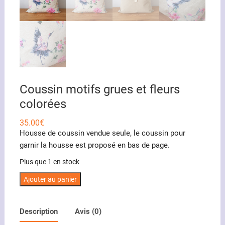
Coussin motifs grues et fleurs
colorées
35.00
€
Housse de coussin vendue seule, le coussin pour
garnir la housse est proposé en bas de page.
Plus que 1 en stock
quantité
Ajouter au panier
de
Coussin
Description
Avis (0)
motifs