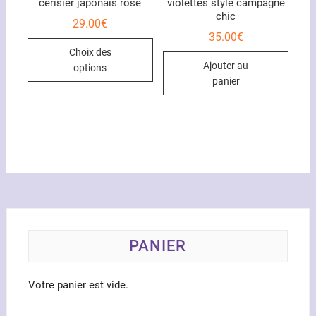
cerisier japonais rose
violettes style campagne
produit
chic
29.00
€
35.00
€
Ce
Choix des
produit
Ajouter au
options
a
panier
plusieurs
variations.
Les
options
peuvent
être
choisies
sur
la
PANIER
page
du
produit
Votre panier est vide.