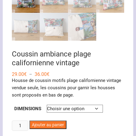
Coussin ambiance plage
californienne vintage
Plage
29.00
€
36.00
€
–
de
Housse de coussin motifs plage californienne vintage
prix :
29.00€
vendue seule, les coussins pour garnir les housses
à
sont proposés en bas de page.
36.00€
DIMENSIONS
quantité
Ajouter au panier
de