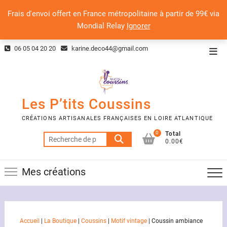
Frais d'envoi offert en France métropolitaine à partir de 99€ via
Mondial Relay
Ignorer
Skip
06 05 04 20 20
karine.deco44@gmail.com
Top
to
Men
content
Les P’tits Coussins
CRÉATIONS ARTISANALES FRANÇAISES EN LOIRE ATLANTIQUE
0
Total
Recherche
0.00€
pour :
Mes créations
Accueil
|
La Boutique
|
Coussins
|
Motif vintage
|
Coussin ambiance