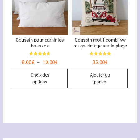
Coussin pour garnir les
Coussin motif combi-vw
housses
rouge vintage sur la plage
Note
Note
Plage
8.00
€
10.00
€
35.00
€
–
4.67
5.00
de
sur 5
sur 5
Ce
prix :
Choix des
Ajouter au
8.00€
produit
à
options
panier
10.00€
a
plusieurs
variations.
Les
options
peuvent
être
choisies