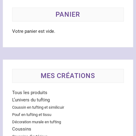
sur
la
PANIER
page
du
Votre panier est vide.
produit
MES CRÉATIONS
Tous les produits
L’univers du tufting
Coussin en tufting et similicuir
Pouf en tufting et tissu
Décoration murale en tufting
Coussins