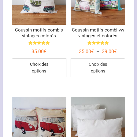
Coussin motifs combis
Coussin motifs combi-vw
vintages colorés
vintages et colorés
Note
Note
Plage
35.00
€
35.00
€
39.00
€
–
5.00
5.00
de
sur 5
sur 5
Ce
Ce
prix :
Choix des
Choix des
35.00€
produit
produ
à
options
options
39.00€
a
a
plusieurs
plusi
variations.
variat
Les
Les
options
optio
peuvent
peuve
être
être
choisies
chois
sur
sur