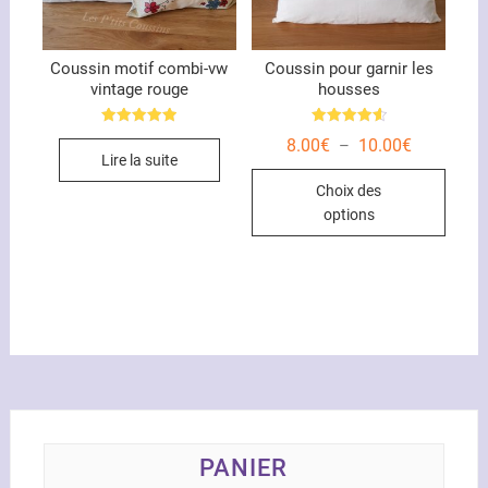
la
la
page
page
du
du
Coussin motif combi-vw
Coussin pour garnir les
vintage rouge
housses
produit
produ
Note
Note
Plage
8.00
€
10.00
€
–
5.00
4.67
de
Lire la suite
sur 5
sur 5
Ce
prix :
Choix des
8.00€
produ
à
options
10.00€
a
plusi
variat
Les
optio
peuve
être
chois
sur
la
PANIER