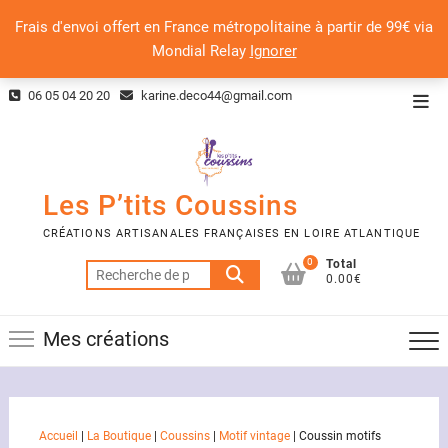
Frais d'envoi offert en France métropolitaine à partir de 99€ via
Mondial Relay
Ignorer
Skip
06 05 04 20 20
karine.deco44@gmail.com
Top
to
Men
content
Les P’tits Coussins
CRÉATIONS ARTISANALES FRANÇAISES EN LOIRE ATLANTIQUE
0
Total
Recherche
0.00€
pour :
Mes créations
Accueil
|
La Boutique
|
Coussins
|
Motif vintage
|
Coussin motifs