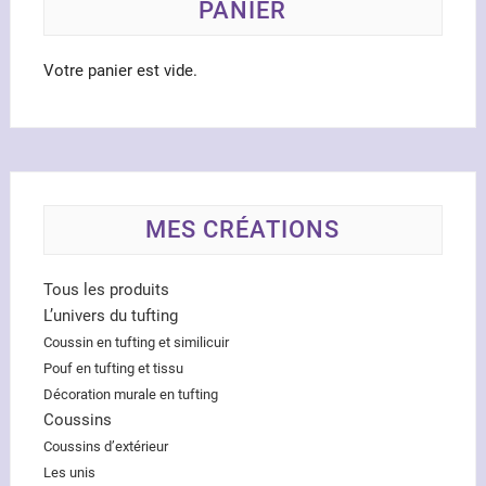
la
PANIER
page
du
Votre panier est vide.
produ
MES CRÉATIONS
Tous les produits
L’univers du tufting
Coussin en tufting et similicuir
Pouf en tufting et tissu
Décoration murale en tufting
Coussins
Coussins d’extérieur
Les unis