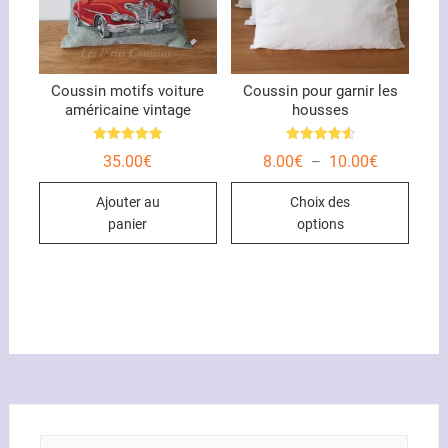
Coussin motifs voiture
Coussin pour garnir les
américaine vintage
housses
Note
Note
Plage
35.00
€
8.00
€
10.00
€
–
5.00
4.67
de
sur 5
sur 5
Ce
prix :
Ajouter au
Choix des
8.00€
produ
à
panier
options
10.00€
a
plusi
variat
Les
optio
peuve
être
chois
sur