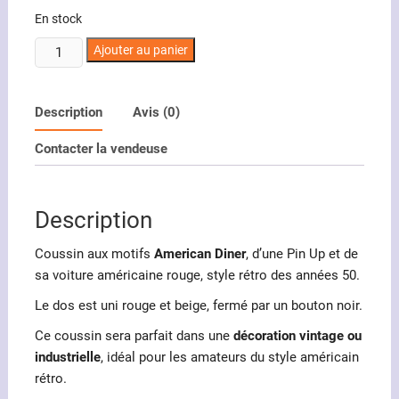
En stock
quantité
Ajouter au panier
de
Coussin
motifs
Description
Avis (0)
vintage
Contacter la vendeuse
American
Diner
Description
Coussin aux motifs
American Diner
, d’une Pin Up et de
sa voiture américaine rouge, style rétro des années 50.
Le dos est uni rouge et beige, fermé par un bouton noir.
Ce coussin sera parfait dans une
décoration vintage ou
industrielle
, idéal pour les amateurs du style américain
rétro.