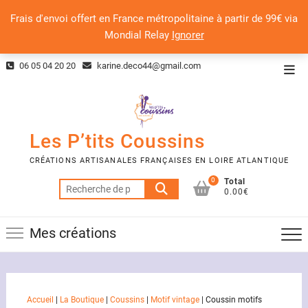
Frais d'envoi offert en France métropolitaine à partir de 99€ via
Mondial Relay
Ignorer
Skip
06 05 04 20 20
karine.deco44@gmail.com
Top
to
Men
content
Les P’tits Coussins
CRÉATIONS ARTISANALES FRANÇAISES EN LOIRE ATLANTIQUE
0
Total
Recherche
0.00€
pour :
Mes créations
Accueil
|
La Boutique
|
Coussins
|
Motif vintage
|
Coussin motifs