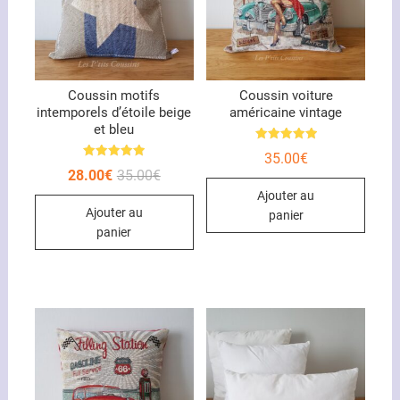
Coussin motifs
Coussin voiture
intemporels d’étoile beige
américaine vintage
et bleu
Note
35.00
€
5.00
Note
sur 5
Le
Le
28.00
€
35.00
€
5.00
prix
prix
sur 5
Ajouter au
initial
actuel
Ajouter au
était :
est :
panier
35.00€.
28.00€.
panier