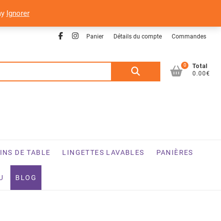
ay
Ignorer
Facebook
Instagram
Panier
Détails du compte
Commandes
0
Recherche
Total
0.00€
pour :
INS DE TABLE
LINGETTES LAVABLES
PANIÈRES
U
BLOG