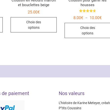
Coussin en velours marron
Coussin pour garnir les
et bouclettes beige
housses
25.00
€
Note
Plag
8.00
€
10.00
€
–
Ce
Ce
4.67
de
sur 5
Choix des
produit
produit
prix :
options
Choix des
8.00
a
a
à
options
10.0
plusieurs
plusieurs
variations.
variations.
Les
Les
options
options
peuvent
peuvent
être
être
choisies
choisies
sur
sur
la
la
page
page
s de paiement
Nos valeurs
du
du
produit
produit
L’histoire de Karine Meteyer, créat
P’tits Coussins