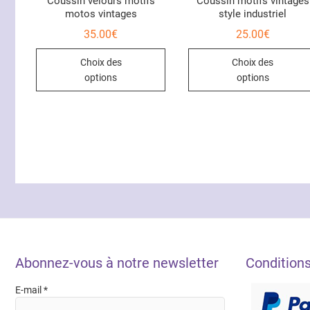
Coussin velours motifs
Coussin motifs vintages
motos vintages
style industriel
35.00
€
25.00
€
Ce
Choix des
Choix des
produit
options
options
a
plusieurs
variations.
Les
options
peuvent
être
choisies
sur
la
page
Abonnez-vous à notre newsletter
Condition
du
produit
E-mail
*