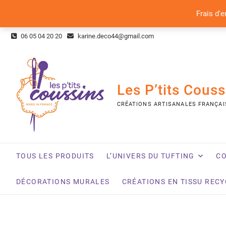
Frais d'e
Skip
06 05 04 20 20
karine.deco44@gmail.com
to
content
Les P’tits Couss
CRÉATIONS ARTISANALES FRANÇAI
TOUS LES PRODUITS
L’UNIVERS DU TUFTING
CO
DÉCORATIONS MURALES
CRÉATIONS EN TISSU REC