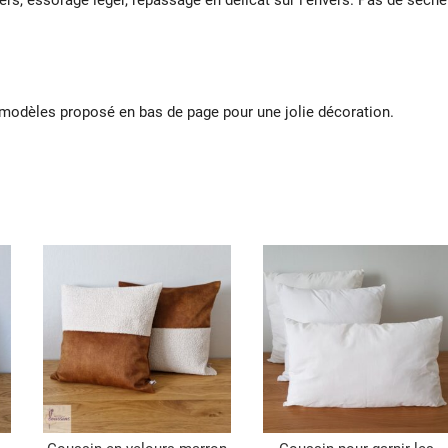
vers, essorage léger, repassage en délicat sur l’envers. Pas de sèche
 modèles proposé en bas de page pour une jolie décoration.