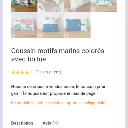
Coussin motifs marins colorés
avec tortue
(
1
avis client)
Noté
1
4.00
Housse de coussin vendue seule, le coussin pour
sur 5
basé
garnir la housse est proposé en bas de page.
sur
notation
Ce produit est actuellement en rupture et indisponible.
client
Description
Avis (1)