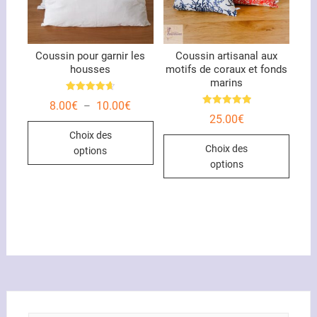
Coussin pour garnir les
Coussin artisanal aux
housses
motifs de coraux et fonds
marins
Note
Plage
8.00
€
10.00
€
–
4.67
Note
de
sur 5
25.00
€
5.00
Ce
prix :
sur 5
Choix des
8.00€
Ce
produit
à
Choix des
options
produ
10.00€
a
options
a
plusieurs
plusi
variations.
variat
Les
Les
options
optio
peuvent
peuve
être
être
choisies
chois
sur
sur
la