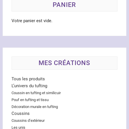
la
PANIER
page
page
du
du
produit
Votre panier est vide.
produ
MES CRÉATIONS
Tous les produits
L’univers du tufting
Coussin en tufting et similicuir
Pouf en tufting et tissu
Décoration murale en tufting
Coussins
Coussins d’extérieur
Les unis