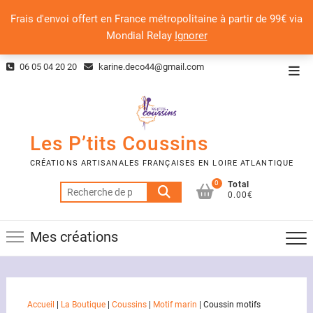
Frais d'envoi offert en France métropolitaine à partir de 99€ via
Mondial Relay
Ignorer
Skip
06 05 04 20 20
karine.deco44@gmail.com
Top
to
Men
content
Les P’tits Coussins
CRÉATIONS ARTISANALES FRANÇAISES EN LOIRE ATLANTIQUE
0
Total
Recherche
0.00€
pour :
Mes créations
Accueil
|
La Boutique
|
Coussins
|
Motif marin
|
Coussin motifs