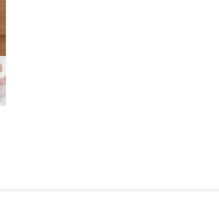
artisanal
en
tufting
motifs
feuillages