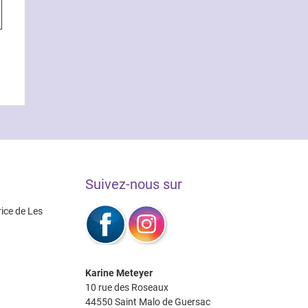
€
produit
0€
a
plusieurs
variations.
Les
options
peuvent
être
choisies
sur
la
Suivez-nous sur
page
du
rice de Les
produit
Karine Meteyer
10 rue des Roseaux
44550 Saint Malo de Guersac