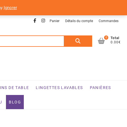
ay
Ignorer
Facebook
Instagram
Panier
Détails du compte
Commandes
0
Recherche
Total
0.00€
pour :
INS DE TABLE
LINGETTES LAVABLES
PANIÈRES
U
BLOG