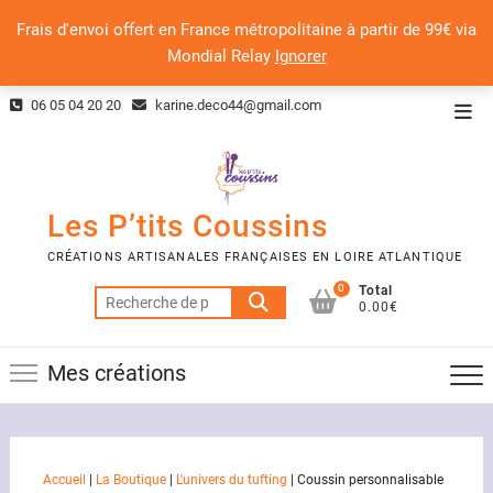
Frais d'envoi offert en France métropolitaine à partir de 99€ via
Mondial Relay
Ignorer
Skip
06 05 04 20 20
karine.deco44@gmail.com
Top
to
Men
content
Les P’tits Coussins
CRÉATIONS ARTISANALES FRANÇAISES EN LOIRE ATLANTIQUE
0
Total
Recherche
0.00€
pour :
Mes créations
Accueil
|
La Boutique
|
L'univers du tufting
|
Coussin personnalisable