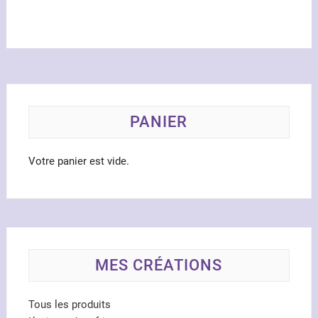
Les
optio
peuve
être
chois
sur
la
PANIER
page
du
produ
Votre panier est vide.
MES CRÉATIONS
Tous les produits