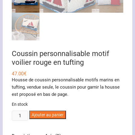
Coussin personnalisable motif
voilier rouge en tufting
47.00
€
Housse de coussin personnalisable motifs marins en
tufting, vendue seule, le coussin pour garnir la housse
est proposé en bas de page.
En stock
quantité
Ajouter au panier
de
Coussin