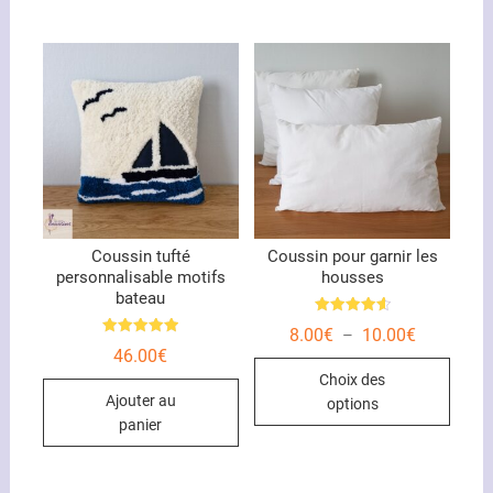
Coussin tufté
Coussin pour garnir les
personnalisable motifs
housses
bateau
Note
Plage
8.00
€
10.00
€
–
4.67
Note
de
sur 5
46.00
€
5.00
Ce
prix :
sur 5
Choix des
8.00€
produ
à
Ajouter au
options
10.00€
a
panier
plusi
variat