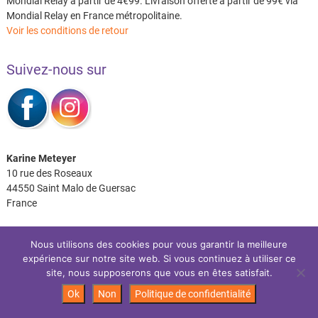
Mondial Relay à partir de 4€99. Livraison offerte à partir de 99€ via
Mondial Relay en France métropolitaine.
Voir les conditions de retour
Suivez-nous sur
Karine Meteyer
10 rue des Roseaux
44550 Saint Malo de Guersac
France
Nous utilisons des cookies pour vous garantir la meilleure
expérience sur notre site web. Si vous continuez à utiliser ce
Facebook
Instagram
site, nous supposerons que vous en êtes satisfait.
Ok
Non
Politique de confidentialité
Les P’tits Coussins
| Site réalisé par:
IDéales
| © 2026