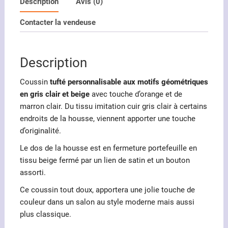
tufté
Description
Avis (0)
motifs
Contacter la vendeuse
géométriques
en
gris
Description
et
beige
Coussin
tufté personnalisable aux motifs géométriques
en gris clair et beige
avec touche d’orange et de
marron clair. Du tissu imitation cuir gris clair à certains
endroits de la housse, viennent apporter une touche
d’originalité.
Le dos de la housse est en fermeture portefeuille en
tissu beige fermé par un lien de satin et un bouton
assorti.
Ce coussin tout doux, apportera une jolie touche de
couleur dans un salon au style moderne mais aussi
plus classique.