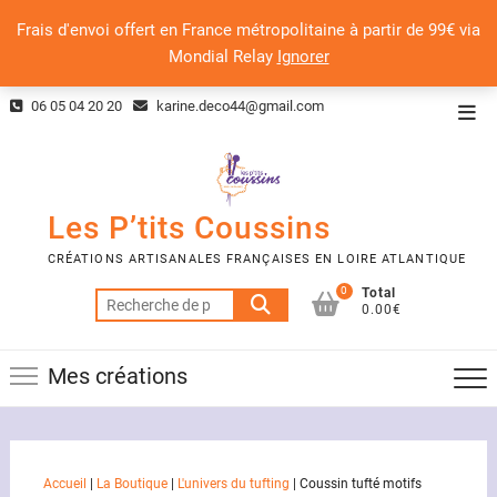
Frais d'envoi offert en France métropolitaine à partir de 99€ via
Mondial Relay
Ignorer
Skip
06 05 04 20 20
karine.deco44@gmail.com
Top
to
Men
content
Les P’tits Coussins
CRÉATIONS ARTISANALES FRANÇAISES EN LOIRE ATLANTIQUE
0
Total
Recherche
0.00€
pour :
Mes créations
Accueil
|
La Boutique
|
L'univers du tufting
|
Coussin tufté motifs