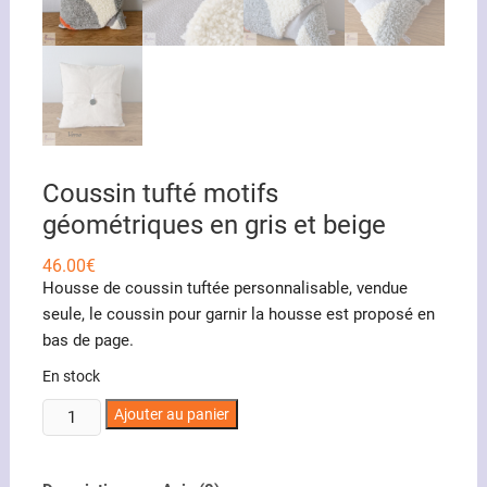
Coussin tufté motifs
géométriques en gris et beige
46.00
€
Housse de coussin tuftée personnalisable, vendue
seule, le coussin pour garnir la housse est proposé en
bas de page.
En stock
quantité
Ajouter au panier
de
Coussin