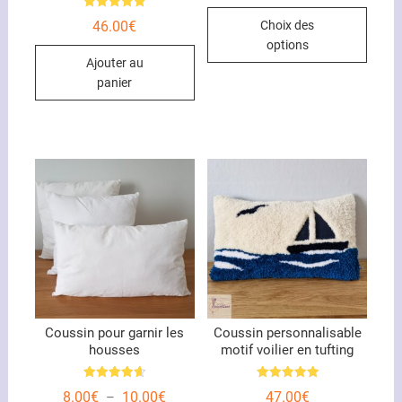
de
Ce
prix :
Note
46.00
€
Choix des
25.00€
5.00
produ
à
sur 5
options
29.00€
a
Ajouter au
plusi
panier
variat
Les
optio
peuve
être
chois
sur
la
page
du
produ
Coussin pour garnir les
Coussin personnalisable
housses
motif voilier en tufting
Note
Note
Plage
8.00
€
10.00
€
47.00
€
–
4.67
5.00