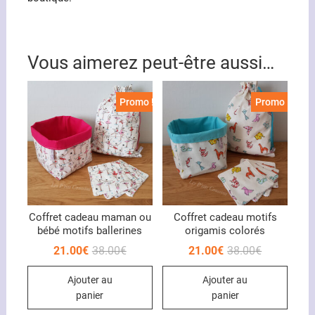
Vous aimerez peut-être aussi…
Promo !
Promo !
Coffret cadeau maman ou
Coffret cadeau motifs
bébé motifs ballerines
origamis colorés
Le
Le
Le
Le
21.00
€
38.00
€
21.00
€
38.00
€
prix
prix
prix
prix
initial
actuel
initial
actuel
Ajouter au
Ajouter au
était :
est :
était :
est :
38.00€.
21.00€.
38.00€.
21.00€.
panier
panier