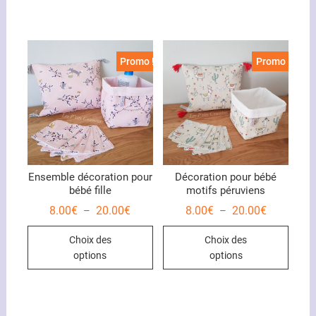
Promo !
Promo !
Ensemble décoration pour
Décoration pour bébé
bébé fille
motifs péruviens
Plage
Plage
8.00
€
20.00
€
8.00
€
20.00
€
–
–
de
de
Ce
Ce
prix :
prix :
Choix des
Choix des
8.00€
8.00€
produit
produ
à
à
options
options
20.00€
20.00€
a
a
plusieurs
plusi
variations.
variat
Les
Les