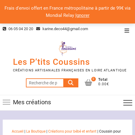
Frais d'envoi offert en France métropolitaine à partir de 99€ via
Mondial Relay
Ignorer
Skip
06 05 04 20 20
karine.deco44@gmail.com
Top
to
Men
content
Les P’tits Coussins
CRÉATIONS ARTISANALES FRANÇAISES EN LOIRE ATLANTIQUE
0
Total
Recherche
0.00€
pour :
Mes créations
Accueil
|
La Boutique
|
Créations pour bébé et enfant
|
Coussin pour