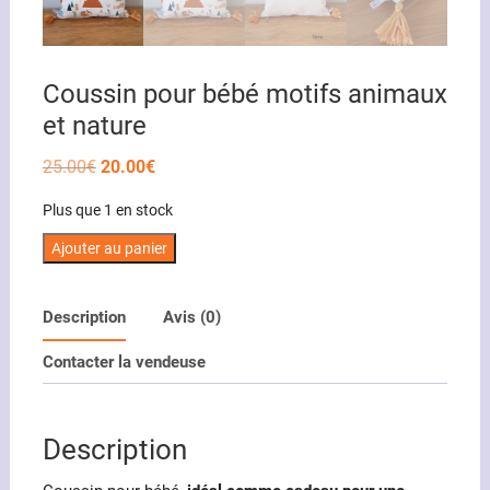
Coussin pour bébé motifs animaux
et nature
Le
Le
25.00
€
20.00
€
prix
prix
initial
actuel
Plus que 1 en stock
était :
est :
25.00€.
20.00€.
quantité
Ajouter au panier
de
Coussin
Description
Avis (0)
pour
bébé
Contacter la vendeuse
motifs
animaux
et
Description
nature