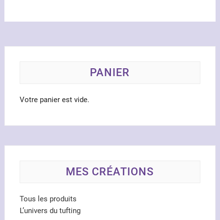
options
optio
peuvent
peuve
être
être
choisies
chois
sur
sur
la
la
PANIER
page
page
du
du
Votre panier est vide.
produit
produ
MES CRÉATIONS
Tous les produits
L’univers du tufting